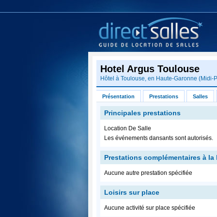
Hotel Argus Toulouse
Hôtel à
Toulouse
, en
Haute-Garonne
(
Midi-
Présentation
Prestations
Salles
Principales prestations
Location De Salle
Les événements dansants sont autorisés.
Prestations complémentaires à la 
Aucune autre prestation spécifiée
Loisirs sur place
Aucune activité sur place spécifiée