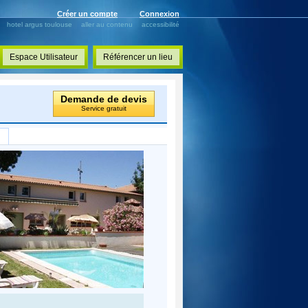
Créer un compte
Connexion
hotel argus toulouse
aller au contenu
accessibilité
Espace Utilisateur
Référencer un lieu
Demande de devis
Service gratuit