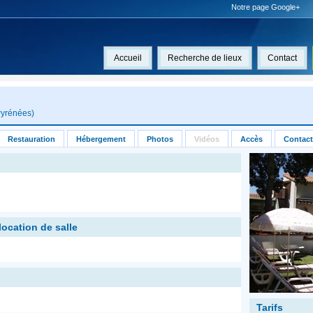
Notre page Google+
Accueil
Recherche de lieux
Contact
Pyrénées
)
Restauration
Hébergement
Photos
Vidéos
Accès
Contact
location de salle
Tarifs