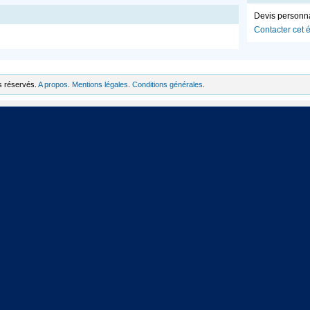
Devis personn
Contacter cet 
s réservés.
A propos
.
Mentions légales
.
Conditions générales
.