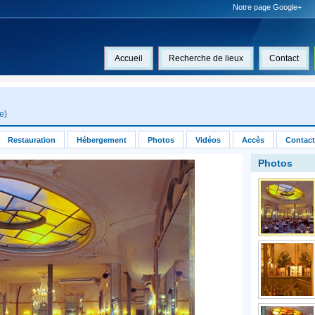
Notre page Google+
Accueil
Recherche de lieux
Contact
ce
)
Restauration
Hébergement
Photos
Vidéos
Accès
Contact
Photos