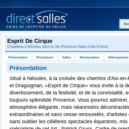
Acc
Esprit De Cirque
Chapiteau à Néoules, dans le
Var
(
Provence-Alpes-Côte-D'Azur
)
Présentation
Prestations
Salles
Restauration
Hébergement
Présentation
Situé à Néoules, à la croisée des chemins d'Aix-en
et Draguignan, «Esprit de Cirque» vous invite à la 
divertissement, de la festivité, et de la convivialité, 
toujours splendide Provence. Vous pourrez admirer
atmosphère élégante, mais néanmoins décontractée
extraordinaires et sans cesse renouvelés, d'artistes
sans oublier les célèbres spectacles équestres, mi
spécialiste de cet Art : Patrick Gruss. Cadre de pres