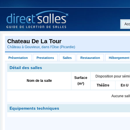
Acc
Chateau De La Tour
Château à
Gouvieux
, dans l'
Oise
(
Picardie
)
Présentation
Prestations
Salles
Restauration
Hébergement
Détail des salles
Disposition pour sémi
Surface
Nom de la salle
(m²)
Théâtre
En U
Aucune sall
Equipements techniques