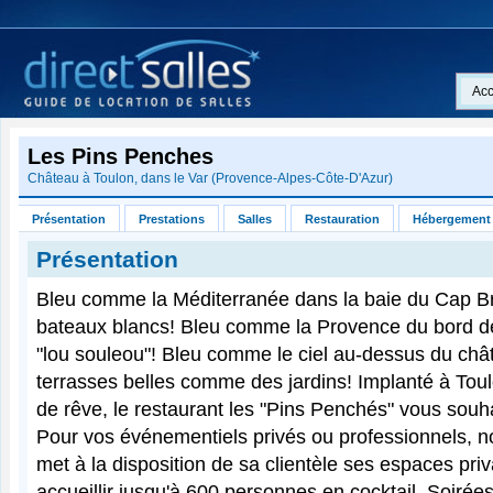
Acc
Les Pins Penches
Château à
Toulon
, dans le
Var
(
Provence-Alpes-Côte-D'Azur
)
Présentation
Prestations
Salles
Restauration
Hébergement
Présentation
Bleu comme la Méditerranée dans la baie du Cap B
bateaux blancs! Bleu comme la Provence du bord d
"lou souleou"! Bleu comme le ciel au-dessus du châ
terrasses belles comme des jardins! Implanté à Tou
de rêve, le restaurant les "Pins Penchés" vous souh
Pour vos événementiels privés ou professionnels, n
met à la disposition de sa clientèle ses espaces pri
accueillir jusqu'à 600 personnes en cocktail. Soirées