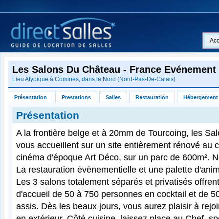
Acc
Les Salons Du Château - France Evénement
Lieu Atypique à
Comines
, dans le
Nord
(
Nord-Pas-De-Calais
)
Présentation
Prestations
Salles
Restauration
Hébergement
Présentation
A la frontière belge et à 20mm de Tourcoing, les S
vous accueillent sur un site entièrement rénové au 
cinéma d'époque Art Déco, sur un parc de 600m². Not
La restauration évènementielle et une palette d'ani
Les 3 salons totalement séparés et privatisés offren
d'accueil de 50 à 750 personnes en cocktail et de 50
assis. Dès les beaux jours, vous aurez plaisir à rejo
en extérieur. Côté cuisine, laissez place au Chef, spéc