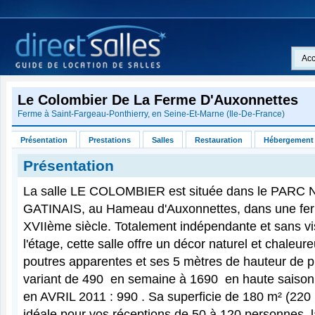
Acc
Le Colombier De La Ferme D'Auxonnettes
Ferme à
Saint-Fargeau-Ponthierry
, en
Seine-Et-Marne
(
Ile-De-France
)
Présentation
Prestations
Salles
Restauration
Hébergement
Présentation
La salle LE COLOMBIER est située dans le PAR
GATINAIS, au Hameau d'Auxonnettes, dans une fer
XVIIème siècle. Totalement indépendante et sans vis
l'étage, cette salle offre un décor naturel et chaleu
poutres apparentes et ses 5 mètres de hauteur de p
variant de 490  en semaine à 1690  en haute saison
en AVRIL 2011 : 990 . Sa superficie de 180 m² (220 
idéale pour vos réceptions de 50 à 120 personnes, l