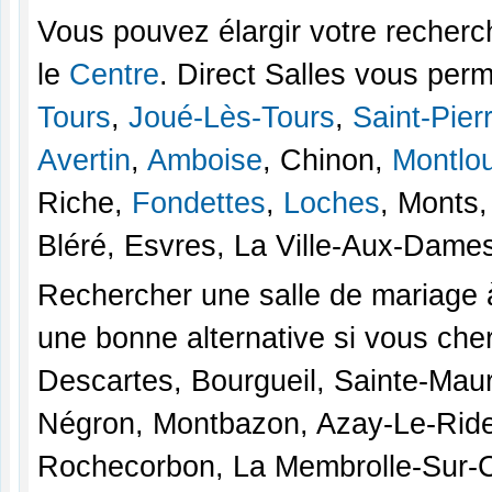
Vous pouvez élargir votre recherc
le
Centre
. Direct Salles vous perm
Tours
,
Joué-Lès-Tours
,
Saint-Pie
Avertin
,
Amboise
, Chinon,
Montlou
Riche,
Fondettes
,
Loches
, Monts
Bléré, Esvres, La Ville-Aux-Dame
Rechercher une salle de mariage à 
une bonne alternative si vous che
Descartes, Bourgueil, Sainte-Mau
Négron, Montbazon, Azay-Le-Ride
Rochecorbon, La Membrolle-Sur-Ch