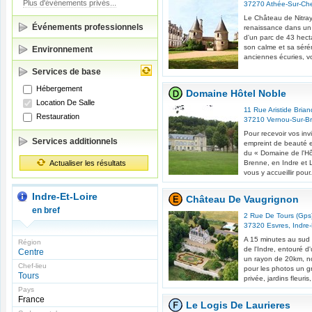
Plus d'événements privés...
37270
Athée-Sur-Che
Le Château de Nitray
Événements professionnels
renaissance dans un 
d'un parc de 43 hect
son calme et sa sérén
Environnement
anciennes écuries, v
Services de base
Hébergement
Domaine Hôtel Noble
Location De Salle
11 Rue Aristide Brian
Restauration
37210
Vernou-Sur-B
Pour recevoir vos inv
Services additionnels
empreint de beauté et
du « Domaine de l'Hô
Actualiser les résultats
Brenne, en Indre et 
vous y accueillir pour.
Indre-Et-Loire
Château De Vaugrignon
en bref
2 Rue De Tours (Gps
37320
Esvres
,
Indre-
A 15 minutes au sud
Région
de l'Indre, entouré 
Centre
un rayon de 20km, n
Chef-lieu
pour les photos un g
Tours
privée, jardins fleuris,
Pays
France
Le Logis De Laurieres