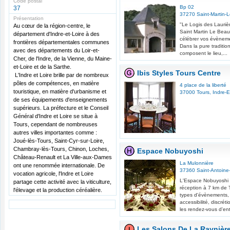
Code postal
Bp 02
37
37270
Saint-Martin-
Présentation
"Le Logis des Laurièr
Au cœur de la région-centre, le
Saint Martin Le Beau,
département d'Indre-et-Loire à des
célébrer vos évèneme
frontières départementales communes
Dans la pure traditio
avec des départements du Loir-et-
composent le lieu,...
Cher, de l'Indre, de la Vienne, du Maine-
et-Loire et de la Sarthe.
Ibis Styles Tours Centre
L'Indre et Loire brille par de nombreux
pôles de compétences, en matière
4 place de la liberté
touristique, en matière d'urbanisme et
37000
Tours
,
Indre-E
de ses équipements d'enseignements
supérieurs. La préfecture et le Conseil
Général d'Indre et Loire se situe à
Tours, cependant de nombreuses
autres villes importantes comme :
Joué-lès-Tours, Saint-Cyr-sur-Loire,
Chambray-lès-Tours, Chinon, Loches,
Espace Nobuyoshi
Château-Renault et La Ville-aux-Dames
La Mulonnière
ont une renommée internationale. De
37360
Saint-Antoine
vocation agricole, l'Indre et Loire
L'Espace Nobuyoshi e
partage cette activité avec la viticulture,
réception à 7 km de T
l'élevage et la production céréalière.
types d'évènements, 
accessibilité, discréti
les rendez-vous d'ent
Les Salons De La Raynièr