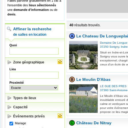
Faites parvenir gratuitement en 1 clic à
l'ensemble des
lieux sélectionnés
une
demande d'information
ou de
devis
.
40
résultats trouvés.
Affiner la recherche
de salles en location
Le Chateau De Longuepla
Domaine De Longue 
Quoi
37250
Sorigny
,
Indre
Situé en Indre-et-Lo
Sorigny vous ouvre le
exceptionnel, chargé 
Zone géographique
creux d'un écrin de v
Lieu
Le Moulin D'Abas
Proximité
LE GUE DES PRES
37360
Saint-Antoine
Le Moulin d'Abas vou
Types de lieux
inoubliable entouré 
calme et verdoyant se
Capacité
pour votre événeme
propose ce lieu magi
Événements privés
Château De Nitray
Mariage