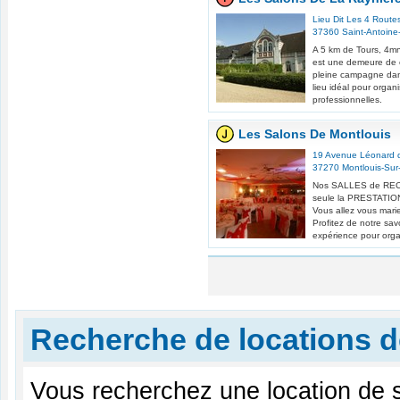
Lieu Dit Les 4 Route
37360
Saint-Antoine
A 5 km de Tours, 4mn
est une demeure de c
pleine campagne dans
lieu idéal pour organ
professionnelles.
Les Salons De Montlouis
19 Avenue Léonard d
37270
Montlouis-Sur
Nos SALLES de RE
seule la PRESTATION
Vous allez vous mari
Profitez de notre savo
expérience pour organ
Recherche de locations de
Vous recherchez une location de sa