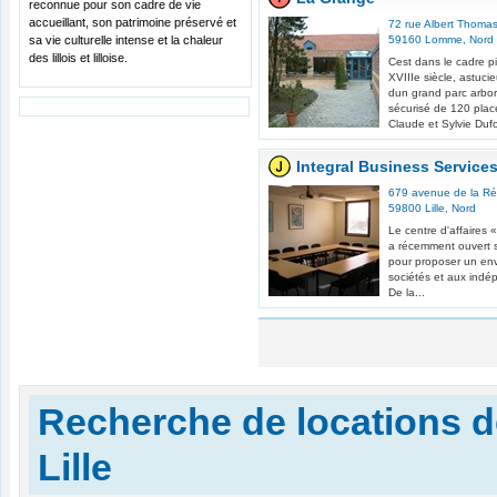
reconnue pour son cadre de vie
accueillant, son patrimoine préservé et
72 rue Albert Thoma
sa vie culturelle intense et la chaleur
59160
Lomme
,
Nord
des lillois et lilloise.
Cest dans le cadre p
XVIIIe siècle, astuc
dun grand parc arbor
sécurisé de 120 plac
Claude et Sylvie Dufo
Integral Business Service
679 avenue de la Ré
59800
Lille
,
Nord
Le centre d'affaires 
a récemment ouvert s
pour proposer un en
sociétés et aux indé
De la...
Recherche de locations d
Lille