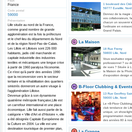
Pays
1 boulevard des Cité
France
59777
Euralille
,
Nord
Code postal
Donnez de la magie 
59000
vos collaborateurs, fa
Présentation
chacun un souvenir i
Lille située au nord de la France,
l'ordinaire en extraord
comme grand nombre de grande
Grand Palais.
agglomération est la fois la préfecture
et le chef-lieu du département du Nord
La Maison
et de la région Nord-Pas-de-Calais.
Les Lillois et Lilloises sont 226 000
18 Rue Fremy
habitants, jadis cité marchande et
59800
Lille
,
Nord
capitale industrielle des industries
Vous souhaitez orga
textiles et mécaniques une longue crise
professionnel ? ou d
à partir de 1960 paralysa l’économie.
de vues ? Située à Li
la Maison de la Photo
Ce n'est qu'à partir des années 1990
d'exposition design et
que la reconversion vers le secteur
tertiaire et la réhabilitation des quartiers
sinistrés donneront un autre visage à
B-Floor Clubbing & Event
l’agglomération Lilloise.
13 Rue Geoffroy Saint
Devenue grâce à son dynamisme
59000
Lille
,
Nord
quatrième métropole française,Lille est
Le «B-Floor Clubbing
un carrefour international et une place
club tendance de Lil
économique. Lille fait aussi partie de la
unique, un show-ligh
catégorie « Ville d’Art et d’Histoire », elle
programmation music
a été désignée Capitale Européenne de
des années 80 à nos jo
la Culture en 2004. La ville est une
destination touristique de premier plan,
La Grange