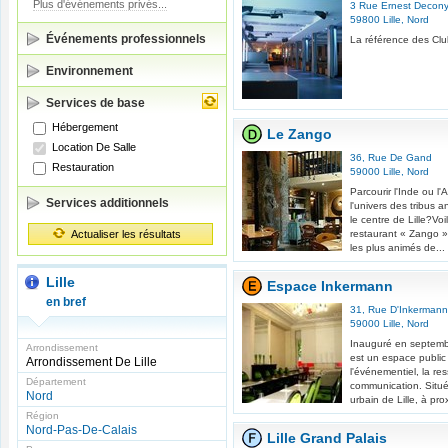
Plus d'événements privés...
3 Rue Ernest Decon
59800
Lille
,
Nord
Événements professionnels
La référence des Clubs
Environnement
Services de base
Hébergement
Le Zango
Location De Salle
36, Rue De Gand
Restauration
59000
Lille
,
Nord
Parcourir l'Inde ou l'
Services additionnels
l'univers des tribus a
le centre de Lille?Voi
Actualiser les résultats
restaurant « Zango »!
les plus animés de...
Lille
Espace Inkermann
en bref
31, Rue D'Inkermann
59000
Lille
,
Nord
Inauguré en septemb
Arrondissement
est un espace public
Arrondissement De Lille
l'événementiel, la res
Département
communication. Situ
Nord
urbain de Lille, à prox
Région
Nord-Pas-De-Calais
Lille Grand Palais