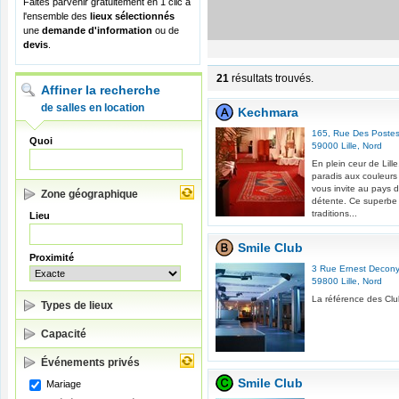
Faites parvenir gratuitement en 1 clic à
l'ensemble des
lieux sélectionnés
une
demande d'information
ou de
devis
.
21
résultats trouvés.
Affiner la recherche
de salles en location
Kechmara
165, Rue Des Poste
Quoi
59000
Lille
,
Nord
En plein ceur de Lill
paradis aux couleur
vous invite au pays d
Zone géographique
détente. Ce superbe
traditions...
Lieu
Smile Club
Proximité
3 Rue Ernest Decon
59800
Lille
,
Nord
La référence des Clubs
Types de lieux
Capacité
Événements privés
Smile Club
Mariage