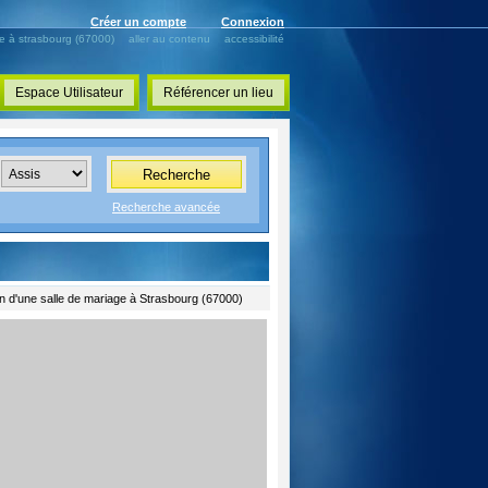
Créer un compte
Connexion
ge à strasbourg (67000)
aller au contenu
accessibilité
Espace Utilisateur
Référencer un lieu
Recherche
Recherche avancée
n d'une salle de mariage à Strasbourg (67000)