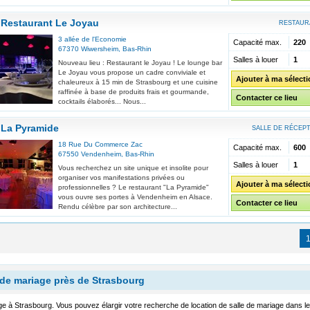
Restaurant Le Joyau
RESTAUR
3 allée de l'Economie
Capacité max.
220
67370
Wiwersheim
,
Bas-Rhin
Salles à louer
1
Nouveau lieu : Restaurant le Joyau ! Le lounge bar
Le Joyau vous propose un cadre conviviale et
Ajouter à ma sélect
chaleureux à 15 min de Strasbourg et une cuisine
raffinée à base de produits frais et gourmande,
Contacter ce lieu
cocktails élaborés... Nous...
La Pyramide
SALLE DE RÉCEP
18 Rue Du Commerce Zac
Capacité max.
600
67550
Vendenheim
,
Bas-Rhin
Salles à louer
1
Vous recherchez un site unique et insolite pour
organiser vos manifestations privées ou
Ajouter à ma sélect
professionnelles ? Le restaurant "La Pyramide"
vous ouvre ses portes à Vendenheim en Alsace.
Contacter ce lieu
Rendu célèbre par son architecture...
 de mariage près de Strasbourg
ge à Strasbourg. Vous pouvez élargir votre recherche de location de salle de mariage dans l