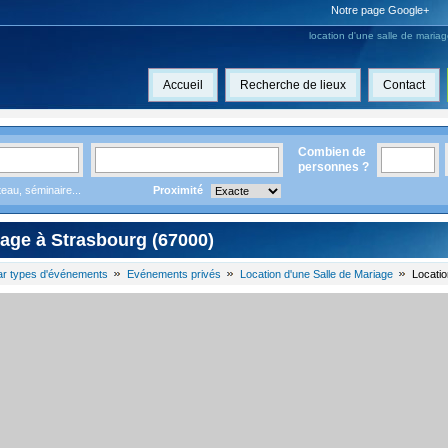
Notre page Google+
location d'une salle de maria
Accueil
Recherche de lieux
Contact
Combien de
personnes ?
eau, séminaire...
Proximité
iage à Strasbourg (67000)
ar types d'événements
Evénements privés
Location d'une Salle de Mariage
Locatio