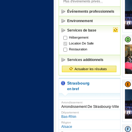
Plus d'événements privés...
Événements professionnels
Environnement
Services de base
Hébergement
Location De Salle
Restauration
Services additionnels
Actualiser les résultats
Strasbourg
en bref
Arrondissement
Arrondissement De Strasbourg-Ville
Département
Bas-Rhin
Région
Alsace