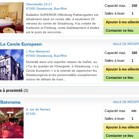
Okenstraße 15-17
Capacité max.
150
67000
Strasbourg
,
Bas-Rhin
Salles à louer
1
Balladins SUPERIOR Offenburg Palmengarten est
idéalement situé en centre ville, à seulement 20
Ajouter à ma sélect
minutes du centre de Strasbourg. A la croisée de
Karlsruhe et Freiburg, notre établissement 4 étoiles
Contacter ce lieu
est le point de rencontre...
Le Cercle Europeen
SALLE DE RÉCEP
1 Rue Massenet
Capacité max.
160
67000
Strasbourg
,
Bas-Rhin
Salles à louer
1
Domicilié dans une superbe maison de maître, au
c?ur du quartier de l'Orangerie, à Strasbourg, « Le
Ajouter à ma sélect
Cercle Européen » a la volonté de rapprocher les
Strasbourgeois et les personnalités européennes
Contacter ce lieu
autour de débats de haut...
x à proximité
(3)
Batorama
SALLE DE RÉCEP
9, rue de Nantes
Capacité max.
n/c
67100
,
Salles à louer
1
Ajouter à ma sélect
Contacter ce lieu