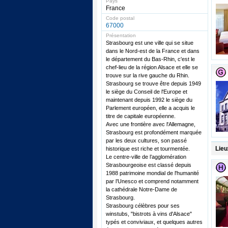
Pays
France
Code postal
67000
Présentation
Strasbourg est une ville qui se situe
dans le Nord-est de la France et dans
le département du Bas-Rhin, c'est le
chef-lieu de la région Alsace et elle se
trouve sur la rive gauche du Rhin.
Strasbourg se trouve être depuis 1949
le siège du Conseil de l'Europe et
maintenant depuis 1992 le siège du
Parlement européen, elle a acquis le
titre de capitale européenne.
Avec une frontière avec l'Allemagne,
Strasbourg est profondément marquée
par les deux cultures, son passé
Lieu
historique est riche et tourmentée.
Le centre-ville de l’agglomération
Strasbourgeoise est classé depuis
1988 patrimoine mondial de l'humanité
par l’Unesco et comprend notamment
la cathédrale Notre-Dame de
Strasbourg.
Strasbourg célèbres pour ses
winstubs, "bistrots à vins d'Alsace"
typés et conviviaux, et quelques autres