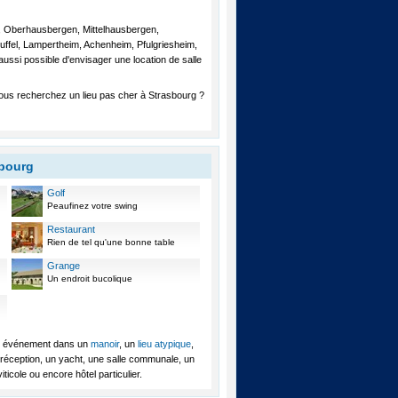
m, Oberhausbergen, Mittelhausbergen,
ffel, Lampertheim, Achenheim, Pfulgriesheim,
ssi possible d'envisager une location de salle
 Vous recherchez un lieu pas cher à Strasbourg ?
sbourg
Golf
Peaufinez votre swing
Restaurant
Rien de tel qu'une bonne table
Grange
Un endroit bucolique
tre événement dans un
manoir
, un
lieu atypique
,
e réception, un yacht, une salle communale, un
ticole ou encore hôtel particulier.