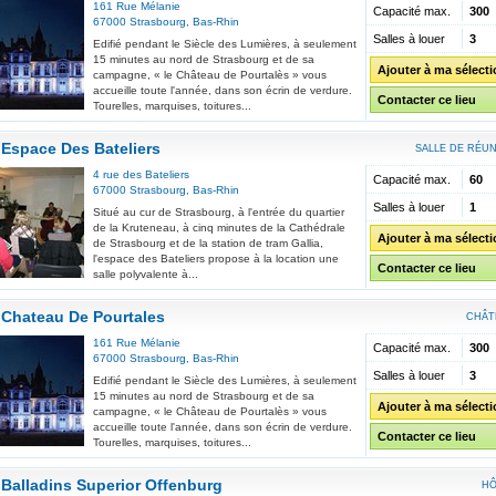
161 Rue Mélanie
Capacité max.
300
67000
Strasbourg
,
Bas-Rhin
Salles à louer
3
Edifié pendant le Siècle des Lumières, à seulement
15 minutes au nord de Strasbourg et de sa
Ajouter à ma sélect
campagne, « le Château de Pourtalès » vous
accueille toute l'année, dans son écrin de verdure.
Contacter ce lieu
Tourelles, marquises, toitures...
Espace Des Bateliers
SALLE DE RÉU
4 rue des Bateliers
Capacité max.
60
67000
Strasbourg
,
Bas-Rhin
Salles à louer
1
Situé au cur de Strasbourg, à l'entrée du quartier
de la Kruteneau, à cinq minutes de la Cathédrale
Ajouter à ma sélect
de Strasbourg et de la station de tram Gallia,
l'espace des Bateliers propose à la location une
Contacter ce lieu
salle polyvalente à...
Chateau De Pourtales
CHÂT
161 Rue Mélanie
Capacité max.
300
67000
Strasbourg
,
Bas-Rhin
Salles à louer
3
Edifié pendant le Siècle des Lumières, à seulement
15 minutes au nord de Strasbourg et de sa
Ajouter à ma sélect
campagne, « le Château de Pourtalès » vous
accueille toute l'année, dans son écrin de verdure.
Contacter ce lieu
Tourelles, marquises, toitures...
Balladins Superior Offenburg
HÔ