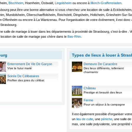
gheim,
Bischheim
, Hoenheim, Ostwald,
Lingolsheim
ou encore à
Illkirch-Graffenstaden
.
sbourg peut être une bonne alternative si vous cherchez une location de salle à Eckbolshei
im, Mundolsheim, Oberschaeffolsheim, Reichstett, Dingsheim, Holtzheim, Griesheim-Sur-Sou
Offenheim ou encore à La Wantzenau. Pour l'organisation de votre événement, il est donc au
 Strasbourg.
une salle de mariage à louer dans les départements à proximité de Strasbourg, c'est-à-dire .
location de salle de mariage pas chère dans le
Bas-Rhin
.
ourg
Types de lieux à louer à Stra
Enterrement De Vie De Garçon
Demeure De Caractère
Vive le futur marié
Des lieux différents, tellement
charmants
Soirée De Célibataires
Profiter des joies du célibat
Château
Prestige et beauté des lieux
Ferme
Pour un séjour à la campagne
Il est également possible d'organiser vo
un
lieu de culte
, une
péniche
, une salle d
mas, une salle polyvalente, une propriété vi