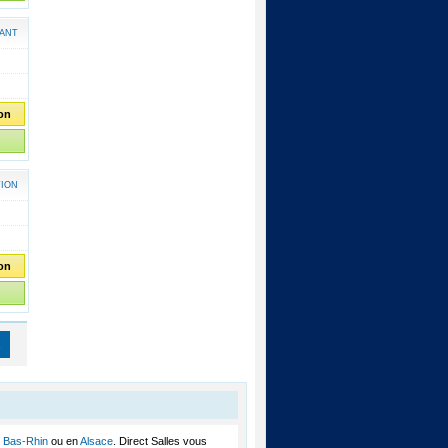
ANT
ion
TION
ion
1
e
Bas-Rhin
ou en
Alsace
. Direct Salles vous