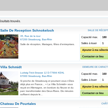
ésultats trouvés.
Salle De Reception Schnokeloch
SALLE DE RÉCEP
35, Rue de la tour
Capacité max.
180
67200
Strasbourg
,
Bas-Rhin
Salles à louer
1
Salle de réception, Mariages, fêtes d'entreprises.
Ajouter à ma sélect
Contacter ce lieu
Villa Schmidt
DEMEURE DE CARACT
Ludwig-Trick-Strasse 12 D-77694 KEHL
Capacité max.
160
67000
Strasbourg
,
Bas-Rhin
Salles à louer
1
Si proche de Strasbourg et pourtant vous n'êtes
déjà plus en France... « La Villa Schmidt» vous
Ajouter à ma sélect
reçoit en Allemagne, en bordure du fleuve et du
parc transfrontalier des Deux-Rives. Dix minutes
Contacter ce lieu
suffisent depuis le...
Chateau De Pourtales
CHÂT