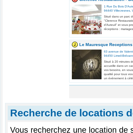
1 Rue Du Bois D'Aute
94440
Villecresnes
,
Situé dans un parc d
"Clerence Restaurati
d'Auteuil" et vous pr
réceptions : mariages,
Le Mauresque Receptions
63 avenue de Valen
94450
Limeil-Brévan
Situé à 20 minutes d
accueille dans un ca
vos besoins, en vous
qualité pour tous vos
un événement à céléb
Recherche de locations d
Vous recherchez une location de 