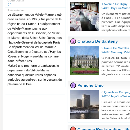
Code postal
1 Avenue De Rigny
94
94360
Bry-Sur-Marn
Présentation
Un évènement profess
Le département du Val-de-Marne a été
à Paris ? « La Croisi
créé lui aussi en 1968,il fait partie de la
présente! Une équip
région Île-de-France. Le département
tient à votre disposit
du Val-de-Marne touche aux
réceptions clefs en m
départements de l'Essonne, de Seine-
et-Marne, de la Seine-Saint-Denis, des
Chateau De Santeny
Hauts-de-Seine et de la capitale Paris.
Le département du Val-de-Marne a
2 Route De Marolles
Créteil comme préfecture et L'Hay-les-
94440
Santeny
,
Val-
Roses et Nogent-sur-Marne comme
CHATEAU DE SANTENY
sous-préfectures.
pour vos séminaires 
Malgré une très forte urbanisation, le
seulement 22 km de P
département du Val-de-Marne
ce château du XIXém
élégantes et convivia
conserve quelques rares espaces
agricoles au sud-est, sur le versant du
plateau de la Brie.
Peniche Unic
6 Quai Jean Compa
94200
Ivry-Sur-Seine
Bienvenue à bord de 
unique pour tous vos
loccasion de votre m
autre événement, of
sur la Seine à bord d
Clerence Restauration - Bo