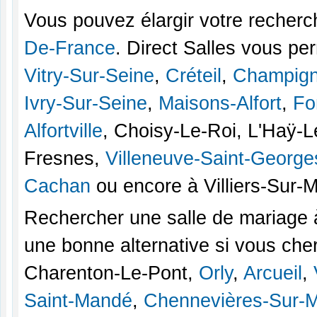
Vous pouvez élargir votre recherc
De-France
. Direct Salles vous per
Vitry-Sur-Seine
,
Créteil
,
Champign
Ivry-Sur-Seine
,
Maisons-Alfort
,
Fo
Alfortville
, Choisy-Le-Roi, L'Haÿ-
Fresnes,
Villeneuve-Saint-George
Cachan
ou encore à Villiers-Sur-
Rechercher une salle de mariage à
une bonne alternative si vous che
Charenton-Le-Pont,
Orly
,
Arcueil
,
Saint-Mandé
,
Chennevières-Sur-