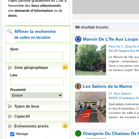
Faites parvenir gratuitement en 1 clic à
l'ensemble des
lieux sélectionnés
une
demande d'information
ou de
devis
.
90
résultats trouvés.
Affiner la recherche
de salles en location
Manoir De L'Ile Aux Loups
Face Au 1, Quai Du 
Quoi
94130
Nogent-Sur-M
Le Manoir de l'Ile a
original , romantique
Vous y trouverez une
Zone géographique
du fameux esprit "Bor
Lieu
Les Salons de la Marne
Proximité
27, Rue Diderot
94500
Champigny-S
Spécialiste évènement
Types de lieux
et des Entreprises,
Location de salle à p
Capacité
saison, les horaires 
Événements privés
Orangerie Du Chateau De 
Mariage