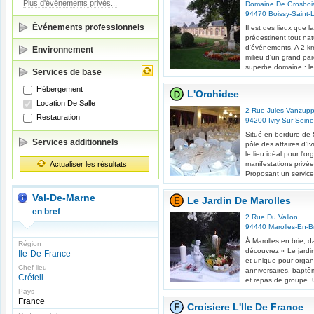
Plus d'événements privés...
Domaine De Grosboi
94470
Boissy-Saint-
Événements professionnels
Il est des lieux que la
prédestinent tout nat
d'événements. A 2 km
Environnement
milieu d'un grand pa
superbe domaine : le
Services de base
Hébergement
L'Orchidee
Location De Salle
2 Rue Jules Vanzup
Restauration
94200
Ivry-Sur-Seine
Situé en bordure de
Services additionnels
pôle des affaires d'Iv
le lieu idéal pour l'o
Actualiser les résultats
manifestations privée
Proposant un service
Val-De-Marne
Le Jardin De Marolles
en bref
2 Rue Du Vallon
94440
Marolles-En-B
À Marolles en brie, d
Région
découvrez « Le jardin
Ile-De-France
et unique pour organ
Chef-lieu
anniversaires, baptê
Créteil
et repas de groupe. 
Pays
France
Croisiere L'Ile De France