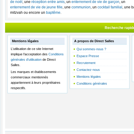
de noël
, une
réception entre amis
, un
enterrement de vie de garçon
, un
enterrement de vie de jeune fille
, une
communion
, un
cocktail familial
, une b
mitzvah ou encore un
baptême
.
Recherche rapid
Mentions légales
A propos de Direct Salles
L'utilisation de ce site Internet
Qui sommes-nous ?
implique l'acceptation des
Conditions
Espace Presse
générales d'utilisation
de Direct
Recrutement
Salles.
Contactez-nous
Les marques et établissements
Mentions légales
commerciaux mentionnés
appartiennent à leurs propriétaires
Conditions générales
respectifs.