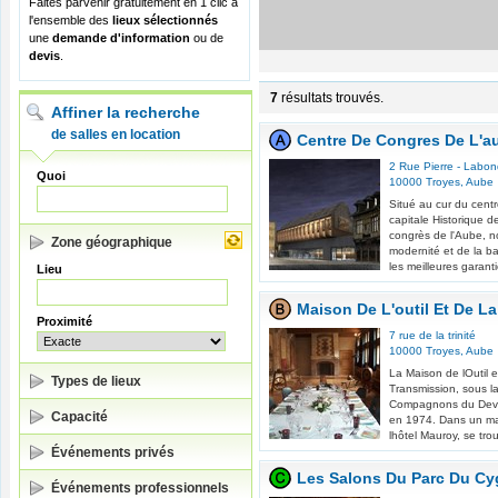
Faites parvenir gratuitement en 1 clic à
l'ensemble des
lieux sélectionnés
une
demande d'information
ou de
devis
.
7
résultats trouvés.
Affiner la recherche
de salles en location
Centre De Congres De L'a
2 Rue Pierre - Labo
Quoi
10000
Troyes
,
Aube
Situé au cur du centr
capitale Historique 
congrès de l'Aube, n
Zone géographique
modernité et de la b
les meilleures garanti
Lieu
Maison De L'outil Et De L
Proximité
7 rue de la trinité
10000
Troyes
,
Aube
La Maison de lOutil e
Types de lieux
Transmission, sous la
Compagnons du Devoi
Capacité
en 1974. Dans un mag
lhôtel Mauroy, se tr
Événements privés
Les Salons Du Parc Du Cy
Événements professionnels