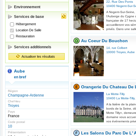
22, Rue Des Ponts
10400
Nogent-Sur-S
Environnement
A Nogent-Sur-Seine,
Services de base
l'Auberge du Cygne de
française de 17 hec
Hébergement
accueilleront vos sé
privés. Dans une sall
Location De Salle
Restauration
Au Coeur Du Bouchon
Services additionnels
14, rue Colbert
10000
Troyes
,
Aube
Actualiser les résultats
Aube
en bref
Orangerie Du Chateau De L
Région
La Motte-Tilly
Champagne-Ardenne
10400
La Motte-Tilly
,
Chef-lieu
A la lisière de la pl
Troyes
bords de la Seine, 
Pays
Motte Tilly», demeure
France
domaine vous accueil
vos événements privé
Code postal
10
Présentation
Les Salons Du Parc De L'