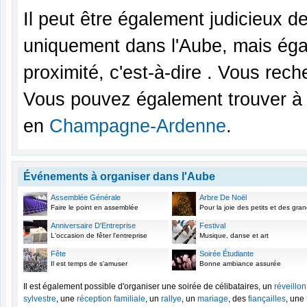
Il peut être également judicieux d
uniquement dans l'Aube, mais ég
proximité, c'est-à-dire . Vous rec
Vous pouvez également trouver à p
en
Champagne-Ardenne
.
Événements à organiser dans l'Aube
Assemblée Générale
Arbre De Noël
Faire le point en assemblée
Pour la joie des petits et des gra
Anniversaire D'Entreprise
Festival
L'occasion de fêter l'entreprise
Musique, danse et art
Fête
Soirée Étudiante
Il est temps de s'amuser
Bonne ambiance assurée
Il est également possible d'organiser une soirée de célibataires, un
réveillon
sylvestre
, une
réception familiale
, un
rallye
, un
mariage
, des
fiançailles
, une