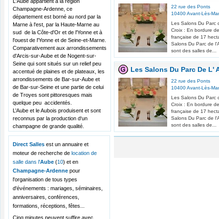
L'Aube appartient à la région
22 rue des Ponts
Champagne-Ardenne, ce
10400
Avant-Lès-Marc
département est borné au nord par la
Les Salons Du Parc 
Marne à l'est, par la Haute-Marne au
Croix : En bordure d
sud de la Côte-d'Or et de l'Yonne et à
française de 17 hect
l'ouest de l'Yonne et de Seine-et-Marne.
Salons Du Parc de l'
Comparativement aux arrondissements
sont des salles de...
d'Arcis-sur-Aube et de Nogent-sur-
Seine qui sont situés sur un relief peu
Les Salons Du Parc De L'
accentué de plaines et de plateaux, les
arrondissements de Bar-sur-Aube et
22 rue des Ponts
de Bar-sur-Seine et une partie de celui
10400
Avant-Lès-Marc
de Troyes sont pittoresques mais
Les Salons Du Parc 
quelque peu accidentés.
Croix : En bordure d
L’Aube et le Aubois produisent et sont
française de 17 hect
reconnus par la production d‘un
Salons Du Parc de l'
sont des salles de...
champagne de grande qualité.
Direct Salles
est un annuaire et
moteur de recherche de
location de
salle dans l'
Aube
(
10
) et en
Champagne-Ardenne
pour
l'organisation de tous types
d'événements : mariages, séminaires,
anniversaires, conférences,
formations, réceptions, fêtes...
Cinq minutes peuvent suffire avec