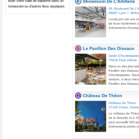
louer votre salle de baptême dans un
Showroom De L'Artillerie
restaurant ou d’autres lieux atypiques.
06, Boulevard De L'Art
69007
Lyon 7
,
Rhôn
LocalLyon est une en
de louer facilement u
événements d'entrepr
Le Pavillon Des Oiseaux
Jardin D'Acclimatatio
75016
Paris 16ème
,
Dans un des plus joli
Pavillon des Oiseaux
d'Acclimatation. Dan
verdure, à deux minut
Pavillon des Oiseaux 
Château De Théon
Château De Theon
17120
Cozes
,
Charen
Le château de Théon 
de la Gironde et à 1
peut accueillir 300 
événements privés o