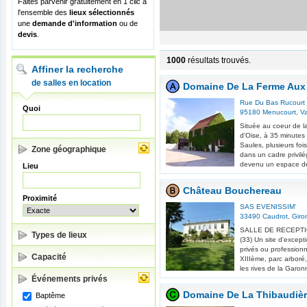
Faites parvenir gratuitement en 1 clic à
l'ensemble des
lieux sélectionnés
une
demande d'information
ou de
devis
.
1000
résultats trouvés.
Affiner la recherche
de salles en location
Domaine De La Ferme Aux
Rue Du Bas Rucourt
Quoi
95180
Menucourt
,
Va
Située au coeur de la 
d'Oise, à 35 minutes
Saules, plusieurs foi
Zone géographique
dans un cadre privil
devenu un espace de
Lieu
Château Bouchereau
Proximité
SAS EVENISSIM'
33490
Caudrot
,
Giro
SALLE DE RECEPTION
Types de lieux
(33) Un site d'excep
privés ou professionn
Capacité
XIIIème, parc arboré,
les rives de la Garon
Événements privés
Domaine De La Thibaudiè
Baptême