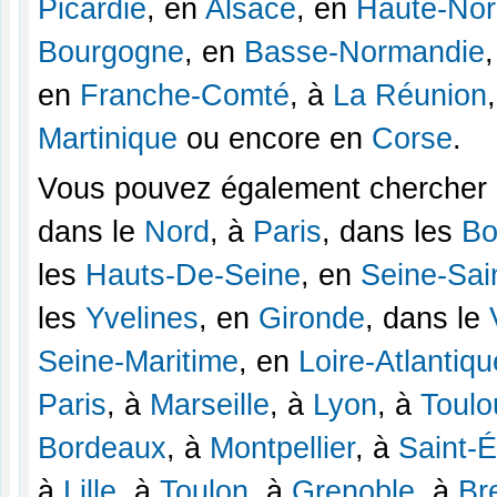
Picardie
, en
Alsace
, en
Haute-No
Bourgogne
, en
Basse-Normandie
en
Franche-Comté
, à
La Réunion
Martinique
ou encore en
Corse
.
Vous pouvez également chercher u
dans le
Nord
, à
Paris
, dans les
Bo
les
Hauts-De-Seine
, en
Seine-Sai
les
Yvelines
, en
Gironde
, dans le
Seine-Maritime
, en
Loire-Atlantiqu
Paris
, à
Marseille
, à
Lyon
, à
Toulo
Bordeaux
, à
Montpellier
, à
Saint-É
à
Lille
, à
Toulon
, à
Grenoble
, à
Br