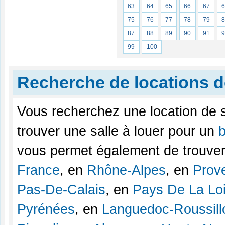
63
64
65
66
67
75
76
77
78
79
87
88
89
90
91
99
100
Recherche de locations d
Vous recherchez une location de 
trouver une salle à louer pour un
vous permet également de trouver
France
, en
Rhône-Alpes
, en
Prov
Pas-De-Calais
, en
Pays De La Loi
Pyrénées
, en
Languedoc-Roussill