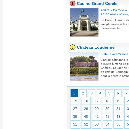
Casino Grand Cercle
200 Rue Du Casino
73100
Aix-Les-Bains
Le Casino Grand Cerc
somptueuses salles d
d'événements !
Chateau Loudenne
33340
Saint-Yzans-
L'art de bâtir dans l
s'illustre à merveille
Château Loudenne »
65 kms de Bordeaux.
dont la délicate archi
1
2
3
4
5
6
7
15
16
17
18
19
27
28
29
30
31
39
40
41
42
43
51
52
53
54
55