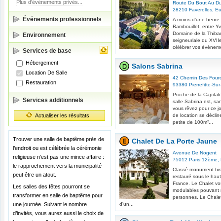
Plus d'événements privés...
Route Du Bout Au D
28210
Faverolles
,
Eu
Événements professionnels
A moins d'une heure d
Rambouillet, entre Yve
Domaine de la Thiba
Environnement
seigneuriale du XVIIe
célébrer vos événem
Services de base
Hébergement
Salons Sabrina
Location De Salle
42 Chemin Des Four
Restauration
93380
Pierrefitte-Su
Proche de la Capitale
Services additionnels
salle Sabrina est, sa
vous rêvez pour ce jou
Actualiser les résultats
de location se déclin
petite de 100m²...
Trouver une salle de baptême près de
Chalet De La Porte Jaune
l’endroit ou est célébrée la cérémonie
Avenue De Nogent
religieuse n’est pas une mince affaire :
75012
Paris 12ème
,
le rapprochement vers la municipalité
Classé monument his
peut être un atout.
restauré sous le hau
France. Le Chalet vo
Les salles des fêtes pourront se
modulables pouvant r
transformer en salle de baptême pour
personnes. Le Chalet
une journée. Suivant le nombre
d'un...
d’invités, vous aurez aussi le choix de