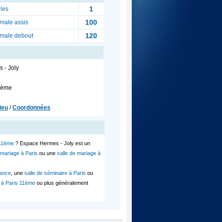
1
les
100
male assis
120
imale debout
 - Joly
1ème
ieu
/
Coordonnées
 11ème
? Espace Hermes - Joly est un
 mariage à Paris
ou une
salle de mariage à
rance
, une
salle de séminaire à Paris
ou
e à Paris 11ème
ou plus généralement