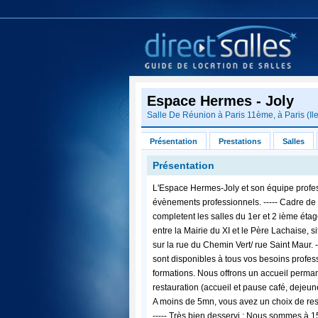
Espace Hermes - Joly
Salle De Réunion à
Paris 11ème
, à
Paris
(
Il
Présentation
Prestations
Salles
Présentation
L'Espace Hermes-Joly et son équipe profess
évènements professionnels. ----- Cadre d
completent les salles du 1er et 2 ième éta
entre la Mairie du XI et le Père Lachaise
sur la rue du Chemin Vert/ rue Saint Maur. 
sont disponibles à tous vos besoins profe
formations. Nous offrons un accueil perma
restauration (accueil et pause café, dejeune
A moins de 5mn, vous avez un choix de resta
----- Très bien desservi : Nous sommes à 15