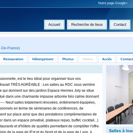
Notre page Google+
Accueil
Recherche de lieux
Contact
e-De-France
)
Restauration
Hébergement
Photos
Vidéos
Accès
Contact
ionnelle, est le lieu idéal pour organiser tous vos
e travail TRÈS AGRÉABLE : Les salles au RDC sous verrière
ge qui donnent sur des jardins Espace Hermes Joly se situe
, situé dans une charmante impasse arborée très calme donnant
----- Neuf salles totalement rénovées, entièrement équipées,
ssionnels en terme de séminaires de conférences, de
nent sur place ainsi que des prestations complémentaires de
r dans un espace privatisé, plateaux repas, buffet, cocktail...)
urants et d'hôtels de qualités permettant de compléter l'offre.
Salles à lou
mn de la gare de lEst et du Nord et de la gare de Lyon, à