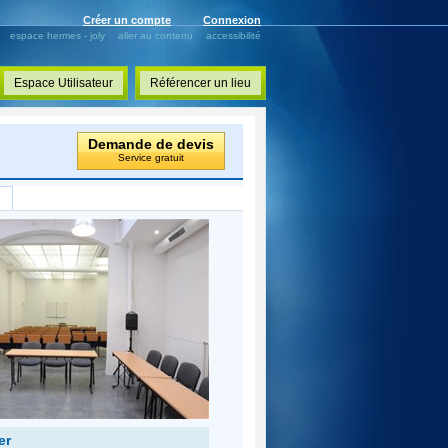
Créer un compte
Connexion
espace hermes - joly
aller au contenu
accessibilité
Espace Utilisateur
Référencer un lieu
Demande de devis
Service gratuit
er