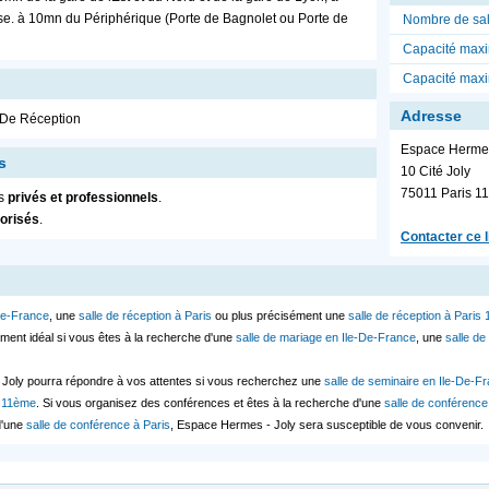
sse. à 10mn du Périphérique (Porte de Bagnolet ou Porte de
Nombre de sal
Capacité maxi
Capacité max
Adresse
e De Réception
Espace Hermes
s
10 Cité Joly
75011
Paris 1
ts
privés et professionnels
.
torisés
.
Contacter ce l
-De-France
, une
salle de réception à Paris
ou plus précisément une
salle de réception à Paris
ment idéal si vous êtes à la recherche d'une
salle de mariage en Ile-De-France
, une
salle de
Joly pourra répondre à vos attentes si vous recherchez une
salle de seminaire en Ile-De-F
s 11ème
. Si vous organisez des conférences et êtes à la recherche d'une
salle de conférenc
d'une
salle de conférence à Paris
, Espace Hermes - Joly sera susceptible de vous convenir.