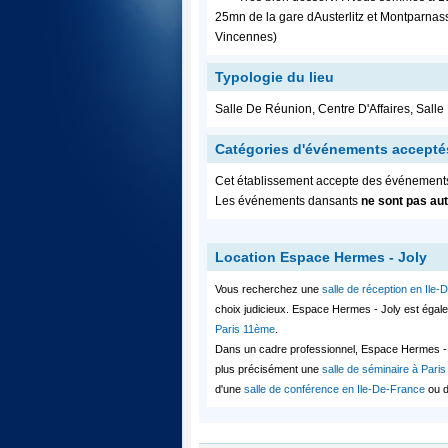
25mn de la gare dAusterlitz et Montparna
Vincennes)
Typologie du lieu
Salle De Réunion, Centre D'Affaires, Sall
Catégories d'événements accepté
Cet établissement accepte des événemen
Les événements dansants
ne sont pas au
Location Espace Hermes - Joly
Vous recherchez une
salle de réception en Ile
choix judicieux. Espace Hermes - Joly est égale
Paris 11ème
.
Dans un cadre professionnel, Espace Hermes - 
plus précisément une
salle de séminaire à Pari
d'une
salle de conférence en Ile-De-France
ou 