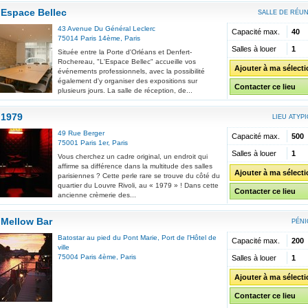
Espace Bellec
SALLE DE RÉU
43 Avenue Du Général Leclerc
Capacité max.
40
75014
Paris 14ème
,
Paris
Salles à louer
1
Située entre la Porte d'Orléans et Denfert-
Rochereau, "L'Espace Bellec" accueille vos
Ajouter à ma sélect
événements professionnels, avec la possibilité
également d'y organiser des expositions sur
Contacter ce lieu
plusieurs jours. La salle de réception, de...
1979
LIEU ATYP
49 Rue Berger
Capacité max.
500
75001
Paris 1er
,
Paris
Salles à louer
1
Vous cherchez un cadre original, un endroit qui
affirme sa différence dans la multitude des salles
Ajouter à ma sélect
parisiennes ? Cette perle rare se trouve du côté du
quartier du Louvre Rivoli, au « 1979 » ! Dans cette
Contacter ce lieu
ancienne crèmerie des...
Mellow Bar
PÉNI
Batostar au pied du Pont Marie, Port de l'Hôtel de
Capacité max.
200
ville
75004
Paris 4ème
,
Paris
Salles à louer
1
Ajouter à ma sélect
Contacter ce lieu