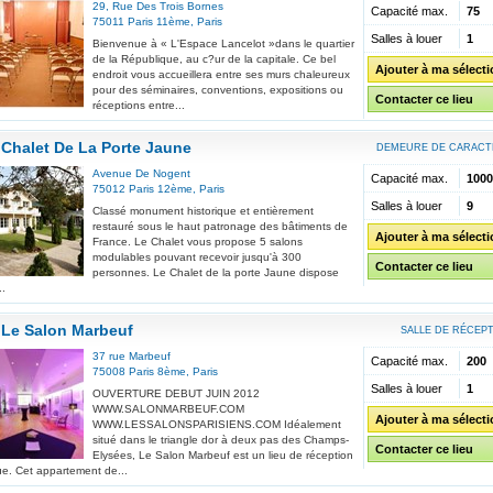
29, Rue Des Trois Bornes
Capacité max.
75
75011
Paris 11ème
,
Paris
Salles à louer
1
Bienvenue à « L'Espace Lancelot »dans le quartier
de la République, au c?ur de la capitale. Ce bel
Ajouter à ma sélect
endroit vous accueillera entre ses murs chaleureux
pour des séminaires, conventions, expositions ou
Contacter ce lieu
réceptions entre...
Chalet De La Porte Jaune
DEMEURE DE CARACT
Avenue De Nogent
Capacité max.
1000
75012
Paris 12ème
,
Paris
Salles à louer
9
Classé monument historique et entièrement
restauré sous le haut patronage des bâtiments de
Ajouter à ma sélect
France. Le Chalet vous propose 5 salons
modulables pouvant recevoir jusqu'à 300
Contacter ce lieu
personnes. Le Chalet de la porte Jaune dispose
..
Le Salon Marbeuf
SALLE DE RÉCEP
37 rue Marbeuf
Capacité max.
200
75008
Paris 8ème
,
Paris
Salles à louer
1
OUVERTURE DEBUT JUIN 2012
WWW.SALONMARBEUF.COM
Ajouter à ma sélect
WWW.LESSALONSPARISIENS.COM Idéalement
situé dans le triangle dor à deux pas des Champs-
Contacter ce lieu
Elysées, Le Salon Marbeuf est un lieu de réception
ue. Cet appartement de...