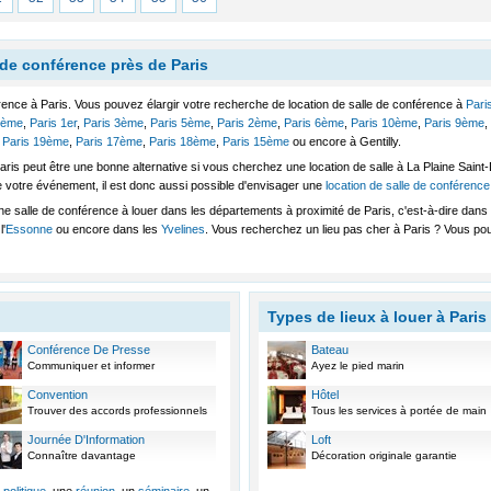
 de conférence près de Paris
rence à Paris. Vous pouvez élargir votre recherche de location de salle de conférence à
Pari
4ème
,
Paris 1er
,
Paris 3ème
,
Paris 5ème
,
Paris 2ème
,
Paris 6ème
,
Paris 10ème
,
Paris 9ème
,
,
Paris 19ème
,
Paris 17ème
,
Paris 18ème
,
Paris 15ème
ou encore à Gentilly.
ris peut être une bonne alternative si vous cherchez une location de salle à La Plaine Saint
e votre événement, il est donc aussi possible d'envisager une
location de salle de conférenc
une salle de conférence à louer dans les départements à proximité de Paris, c'est-à-dire dans
l'
Essonne
ou encore dans les
Yvelines
. Vous recherchez un lieu pas cher à Paris ? Vous po
Types de lieux à louer à Paris
Conférence De Presse
Bateau
Communiquer et informer
Ayez le pied marin
Convention
Hôtel
Trouver des accords professionnels
Tous les services à portée de main
Journée D'Information
Loft
Connaître davantage
Décoration originale garantie
politique
, une
réunion
, un
séminaire
, un