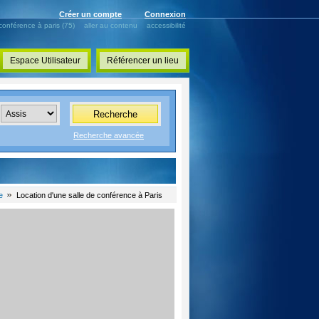
Créer un compte
Connexion
 conférence à paris (75)
aller au contenu
accessibilité
Espace Utilisateur
Référencer un lieu
Recherche
Recherche avancée
e
Location d'une salle de conférence à Paris