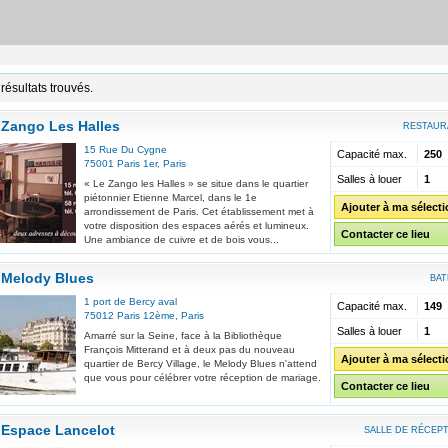
résultats trouvés.
Zango Les Halles
RESTAUR
15 Rue Du Cygne
Capacité max.
250
75001
Paris 1er
,
Paris
Salles à louer
1
« Le Zango les Halles » se situe dans le quartier
piétonnier Etienne Marcel, dans le 1e
Ajouter à ma sélect
arrondissement de Paris. Cet établissement met à
votre disposition des espaces aérés et lumineux.
Contacter ce lieu
Une ambiance de cuivre et de bois vous...
Melody Blues
BAT
1 port de Bercy aval
Capacité max.
149
75012
Paris 12ème
,
Paris
Salles à louer
1
Amarré sur la Seine, face à la Bibliothèque
François Mitterand et à deux pas du nouveau
Ajouter à ma sélect
quartier de Bercy Village, le Melody Blues n'attend
que vous pour célébrer votre réception de mariage.
Contacter ce lieu
Espace Lancelot
SALLE DE RÉCEP