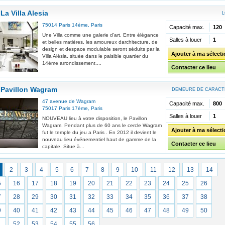
La Villa Alesia
L
75014
Paris 14ème
,
Paris
Capacité max.
120
Une Villa comme une galerie d'art. Entre élégance
Salles à louer
1
et belles matières, les amoureux darchitecture, de
design et despace modulable seront séduits par la
Ajouter à ma sélect
Villa Alésia, située dans le paisible quartier du
14ème arrondissement....
Contacter ce lieu
Pavillon Wagram
DEMEURE DE CARACT
47 avenue de Wagram
Capacité max.
800
75017
Paris 17ème
,
Paris
Salles à louer
1
NOUVEAU lieu à votre disposition, le Pavillon
Wagram. Pendant plus de 60 ans le cercle Wagram
Ajouter à ma sélect
fut le temple du jeu a Paris . En 2012 il devient le
nouveau lieu événementiel haut de gamme de la
Contacter ce lieu
capitale. Situe à...
2
3
4
5
6
7
8
9
10
11
12
13
14
5
16
17
18
19
20
21
22
23
24
25
26
7
28
29
30
31
32
33
34
35
36
37
38
9
40
41
42
43
44
45
46
47
48
49
50
1
52
53
54
55
56