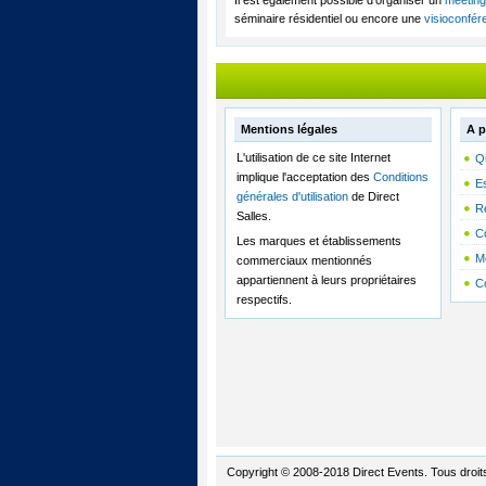
séminaire résidentiel ou encore une
visioconfér
Mentions légales
A p
L'utilisation de ce site Internet
Q
implique l'acceptation des
Conditions
E
générales d'utilisation
de Direct
R
Salles.
C
Les marques et établissements
M
commerciaux mentionnés
appartiennent à leurs propriétaires
C
respectifs.
Copyright © 2008-2018 Direct Events. Tous droit