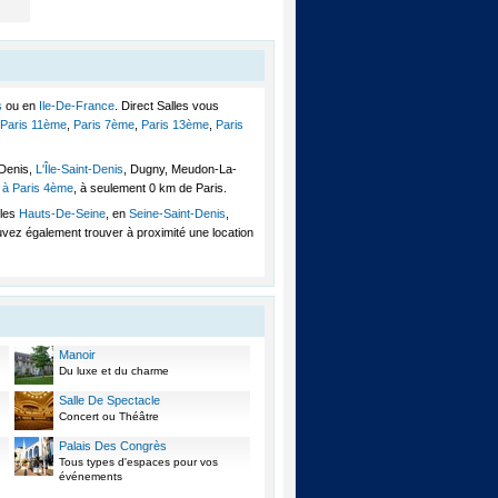
s
ou en
Ile-De-France
. Direct Salles vous
Paris 11ème
,
Paris 7ème
,
Paris 13ème
,
Paris
-Denis,
L'Île-Saint-Denis
, Dugny, Meudon-La-
e à Paris 4ème
, à seulement 0 km de Paris.
 les
Hauts-De-Seine
, en
Seine-Saint-Denis
,
uvez également trouver à proximité une location
Manoir
Du luxe et du charme
Salle De Spectacle
Concert ou Théâtre
Palais Des Congrès
Tous types d'espaces pour vos
événements