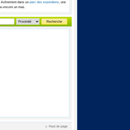
tre événement dans un
parc des expositions
, une
 ou encore un mas.
Recherche
Haut de page