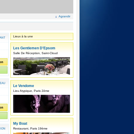
Agrandir
Lieux à la une
ANT
Les Gentlemen D'Epsom
Salle De Réception, Saint-Cloud
ion
EAU
Le Vendome
Lieu Atypique, Paris 2ème
ion
My Boat
Restaurant, Paris 19ème
TION