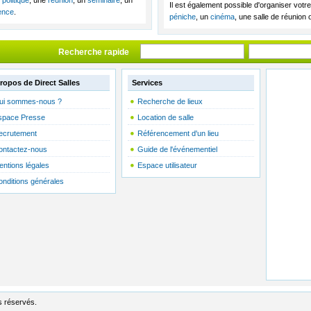
Il est également possible d'organiser vo
ence
.
péniche
, un
cinéma
, une salle de réunion
Recherche rapide
ropos de Direct Salles
Services
ui sommes-nous ?
Recherche de lieux
space Presse
Location de salle
ecrutement
Référencement d'un lieu
ontactez-nous
Guide de l'événementiel
entions légales
Espace utilisateur
onditions générales
s réservés.