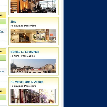
ion
Zine
Restaurant, Paris 9ème
ÈRE
ion
Bateau Le Loceynius
Péniche, Paris 13ème
TION
Au Vieux Paris D'Arcole
Restaurant, Paris 4ème
ion