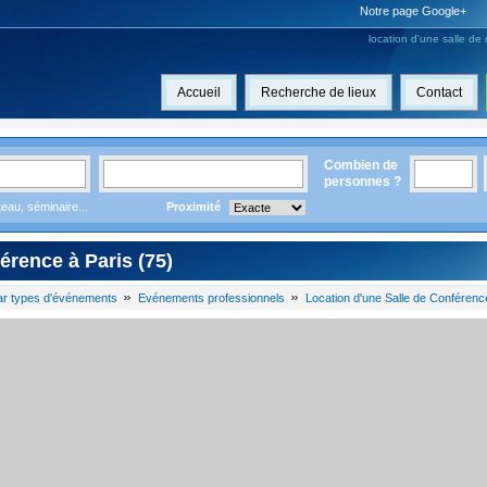
Notre page Google+
location d'une salle de
Accueil
Recherche de lieux
Contact
Combien de
personnes ?
eau, séminaire...
Proximité
érence à Paris (75)
ar types d'événements
Evénements professionnels
Location d'une Salle de Conférenc