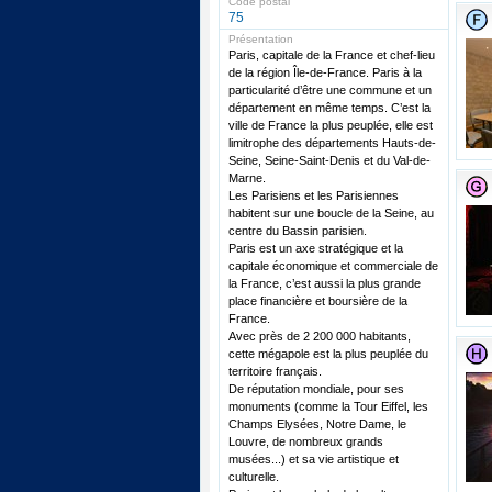
Code postal
75
Présentation
Paris, capitale de la France et chef-lieu
de la région Île-de-France. Paris à la
particularité d’être une commune et un
département en même temps. C’est la
ville de France la plus peuplée, elle est
limitrophe des départements Hauts-de-
Seine, Seine-Saint-Denis et du Val-de-
Marne.
Les Parisiens et les Parisiennes
habitent sur une boucle de la Seine, au
centre du Bassin parisien.
Paris est un axe stratégique et la
capitale économique et commerciale de
la France, c’est aussi la plus grande
place financière et boursière de la
France.
Avec près de 2 200 000 habitants,
cette mégapole est la plus peuplée du
territoire français.
De réputation mondiale, pour ses
monuments (comme la Tour Eiffel, les
Champs Elysées, Notre Dame, le
Louvre, de nombreux grands
musées...) et sa vie artistique et
culturelle.