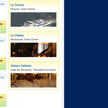
NION
Le Tivano
Péniche, Paris 15ème
ion
Le Viaduc
Restaurant, Paris 12ème
IQUE
ion
Salons Sabrina
Salle De Réception, Pierrefitte-Sur-Seine
CHE
ion