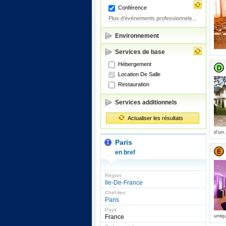
Conférence
Plus d'événements professionnels...
Environnement
Services de base
Hébergement
Location De Salle
Restauration
Services additionnels
Actualiser les résultats
d'un.
Paris
en bref
Région
Ile-De-France
Chef-lieu
Paris
Pays
uniq
France