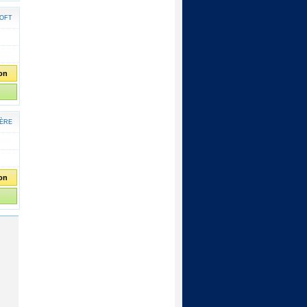
OFT
ion
ÈRE
ion