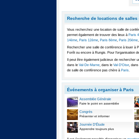
Recherche de locations de salles
Vous recherchez une location de salle de confé
permet également de trouver des lieux à
Paris 
14ème
,
Paris 12ème
,
Paris 8ème
,
Paris 20ème
Rechercher une salle de conférence à louer à Pa
Forêt ou encore à Rungis. Pour l'organisation d
Il peut être également judicieux de rechercher 
dans le
Val-De-Marne
, dans le
Val-D'Oise
, dans 
de salle de conférence pas chère à
Paris
.
Événements à organiser à Paris
Assemblée Générale
Faire le point en assemblée
Congrès
Présenter et informer
Journée D'Étude
Apprendre toujours plus
Il est également possible d'organiser un
meeting 