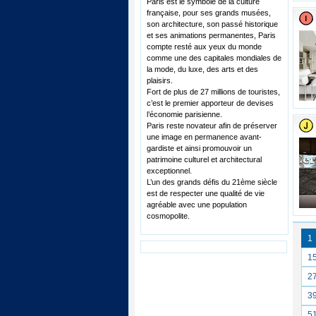
Paris est le symbole de la culture
française, pour ses grands musées,
son architecture, son passé historique
et ses animations permanentes, Paris
compte resté aux yeux du monde
comme une des capitales mondiales de
la mode, du luxe, des arts et des
plaisirs.
Fort de plus de 27 millions de touristes,
c’est le premier apporteur de devises
l’économie parisienne.
Paris reste novateur afin de préserver
une image en permanence avant-
gardiste et ainsi promouvoir un
patrimoine culturel et architectural
exceptionnel.
L’un des grands défis du 21ème siècle
est de respecter une qualité de vie
agréable avec une population
cosmopolite.
1
1
2
3
5