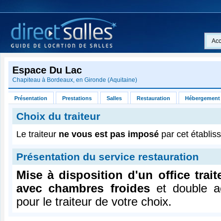
Acc
Espace Du Lac
Chapiteau à
Bordeaux
, en
Gironde
(
Aquitaine
)
Présentation
Prestations
Salles
Restauration
Hébergement
Choix du traiteur
Le traiteur
ne vous est pas imposé
par cet établis
Présentation du service restauration
Mise à disposition d'un office trai
avec chambres froides
et double ac
pour le traiteur de votre choix.