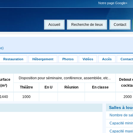
Notre page Google+
Accueil
Recherche de lieux
Contact
ne
)
Restauration
Hébergement
Photos
Vidéos
Accès
Contact
Disposition pour séminaire, conférence, assemblée, etc...
urface
Debout 
(m²)
cocktai
Théâtre
En U
Réunion
En classe
1440
1000
2000
Salles à lou
Nombre de sal
Capacité mini
Capacité maxi