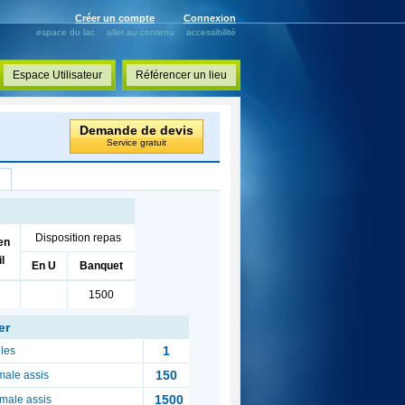
Créer un compte
Connexion
espace du lac
aller au contenu
accessibilité
Espace Utilisateur
Référencer un lieu
Demande de devis
Service gratuit
Disposition repas
en
l
En U
Banquet
1500
er
1
les
150
male assis
1500
male assis