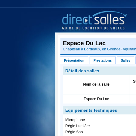
Espace Du Lac
Chapiteau à
Bordeaux
, en
Gironde
(
Aquitai
Présentation
Prestations
Salles
Détail des salles
S
Nom de la salle
Espace Du Lac
Equipements techniques
Microphone
Régie Lumière
Régie Son