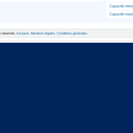
Capacité mini
Capacité max
s réservés.
A propos
.
Mentions légales
.
Conditions générales
.