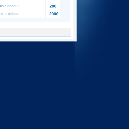
200
male debout
2000
imale debout