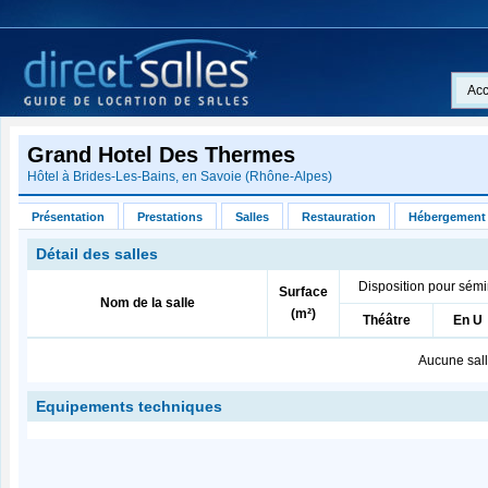
Acc
Grand Hotel Des Thermes
Hôtel à Brides-Les-Bains, en
Savoie
(
Rhône-Alpes
)
Présentation
Prestations
Salles
Restauration
Hébergement
Détail des salles
Disposition pour sémi
Surface
Nom de la salle
(m²)
Théâtre
En U
Aucune sall
Equipements techniques