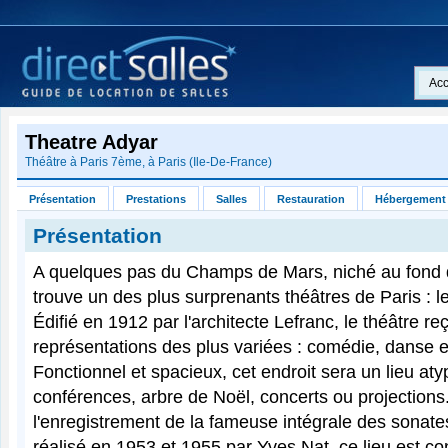
Acc
Theatre Adyar
Théâtre à
Paris 7ème
, à
Paris
(
Ile-De-France
)
Présentation
Prestations
Salles
Restauration
Hébergement
Présentation
A quelques pas du Champs de Mars, niché au fond 
trouve un des plus surprenants théâtres de Paris : l
Édifié en 1912 par l'architecte Lefranc, le théâtre re
représentations des plus variées : comédie, danse e
Fonctionnel et spacieux, cet endroit sera un lieu at
conférences, arbre de Noël, concerts ou projections
l'enregistrement de la fameuse intégrale des sonat
réalisé en 1953 et 1955 par Yves Nat, ce lieu est c