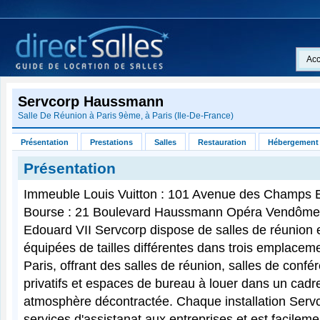
Acc
Servcorp Haussmann
Salle De Réunion à
Paris 9ème
, à
Paris
(
Ile-De-France
)
Présentation
Prestations
Salles
Restauration
Hébergement
Présentation
Immeuble Louis Vuitton : 101 Avenue des Champs 
Bourse : 21 Boulevard Haussmann Opéra Vendôme 
Edouard VII Servcorp dispose de salles de réunion 
équipées de tailles différentes dans trois emplacem
Paris, offrant des salles de réunion, salles de conf
privatifs et espaces de bureau à louer dans un cadr
atmosphère décontractée. Chaque installation Servc
services d'assistanat aux entreprises et est facilem