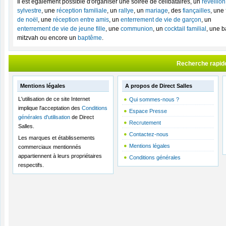
Il est également possible d'organiser une soirée de célibataires, un
réveillon
sylvestre
, une
réception familiale
, un
rallye
, un
mariage
, des
fiançailles
, une
de noël
, une
réception entre amis
, un
enterrement de vie de garçon
, un
enterrement de vie de jeune fille
, une
communion
, un
cocktail familial
, une b
mitzvah ou encore un
baptême
.
Recherche rapid
Mentions légales
A propos de Direct Salles
L'utilisation de ce site Internet
Qui sommes-nous ?
implique l'acceptation des
Conditions
Espace Presse
générales d'utilisation
de Direct
Recrutement
Salles.
Contactez-nous
Les marques et établissements
Mentions légales
commerciaux mentionnés
appartiennent à leurs propriétaires
Conditions générales
respectifs.