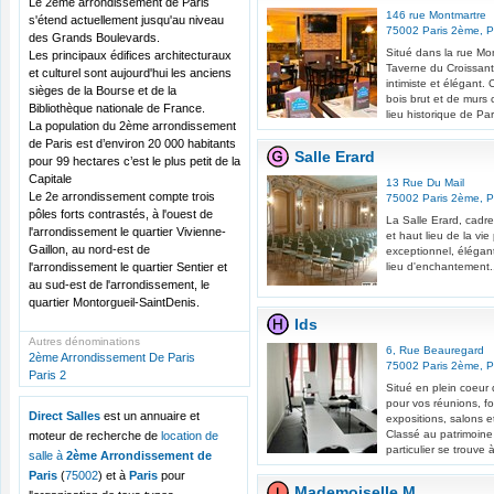
Le 2ème arrondissement de Paris
146 rue Montmartre
s'étend actuellement jusqu'au niveau
75002
Paris 2ème
,
P
des Grands Boulevards.
Situé dans la rue Mon
Les principaux édifices architecturaux
Taverne du Croissant
et culturel sont aujourd'hui les anciens
intimiste et élégant.
sièges de la Bourse et de la
bois brut et de murs 
Bibliothèque nationale de France.
lieu historique de Pari
La population du 2ème arrondissement
de Paris est d’environ 20 000 habitants
Salle Erard
pour 99 hectares c’est le plus petit de la
Capitale
13 Rue Du Mail
Le 2e arrondissement compte trois
75002
Paris 2ème
,
P
pôles forts contrastés, à l'ouest de
La Salle Erard, cadre
l'arrondissement le quartier Vivienne-
et haut lieu de la vi
Gaillon, au nord-est de
exceptionnel, élégant
l'arrondissement le quartier Sentier et
lieu d'enchantement.
au sud-est de l'arrondissement, le
quartier Montorgueil-SaintDenis.
Ids
Autres dénominations
6, Rue Beauregard
2ème Arrondissement De Paris
75002
Paris 2ème
,
P
Paris 2
Situé en plein coeur d
pour vos réunions, fo
Direct Salles
est un annuaire et
expositions, salons e
Classé au patrimoine 
moteur de recherche de
location de
particulier se trouve 
salle à
2ème Arrondissement de
Paris
(
75002
) et à
Paris
pour
Mademoiselle M