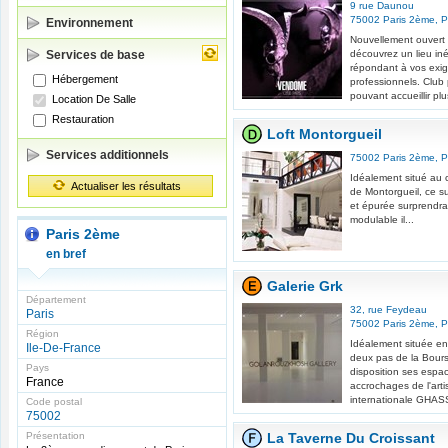
9 rue Daunou
75002
Paris 2ème
,
P
Environnement
Nouvellement ouvert e
Services de base
découvrez un lieu in
répondant à vos exig
Hébergement
professionnels. Club 
pouvant accueillir pl
Location De Salle
Restauration
Loft Montorgueil
Services additionnels
75002
Paris 2ème
,
P
Idéalement situé au c
Actualiser les résultats
de Montorgueil, ce su
et épurée surprendra
modulable il...
Paris 2ème
en bref
Galerie Grk
Département
32, rue Feydeau
Paris
75002
Paris 2ème
,
P
Région
Idéalement située en 
Ile-De-France
deux pas de la Bours
Pays
disposition ses espac
France
accrochages de l'art
internationale GHASS
Code postal
75002
Présentation
La Taverne Du Croissant