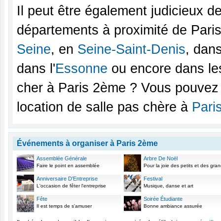
Il peut être également judicieux d
départements à proximité de Paris
Seine
, en
Seine-Saint-Denis
, dan
dans l'
Essonne
ou encore dans l
cher à Paris 2ème ? Vous pouvez 
location de salle pas chère à
Pari
Événements à organiser à Paris 2ème
Assemblée Générale
Arbre De Noël
Faire le point en assemblée
Pour la joie des petits et des gra
Anniversaire D'Entreprise
Festival
L'occasion de fêter l'entreprise
Musique, danse et art
Fête
Soirée Étudiante
Il est temps de s'amuser
Bonne ambiance assurée