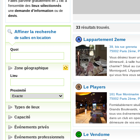
Faites parvenir gratuitement en 1 clic à
l'ensemble des
lieux sélectionnés
une
demande d'information
ou de
devis
.
33
résultats trouvés.
Affiner la recherche
de salles en location
Lappartement 2eme
39, bis rue greneta
Quoi
75002
Paris 2ème
,
P
Vous désirez louer u
démesuré, à taille hum
charme? Situé au cur
Zone géographique
Montorgueil, LAppart
qui vous fera vous sen
Lieu
Le Players
Proximité
161 Rue Montmartre
75002
Paris 2ème
,
P
Formidablement situé
Types de lieux
Grands Boulevards, « 
tous vos événements,
Capacité
dans un club en ope
démesure de vos envi
Événements privés
Le Vendome
Événements professionnels