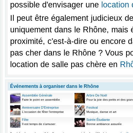
possible d'envisager une
location 
Il peut être également judicieux d
uniquement dans le Rhône, mais 
proximité, c'est-à-dire ou encore 
pas cher dans le Rhône ? Vous po
location de salle pas chère en
Rhô
Événements à organiser dans le Rhône
Assemblée Générale
Arbre De Noël
Faire le point en assemblée
Pour la joie des petits et des gra
Anniversaire D'Entreprise
Festival
L'occasion de fêter l'entreprise
Musique, danse et art
Fête
Soirée Étudiante
Il est temps de s'amuser
Bonne ambiance assurée