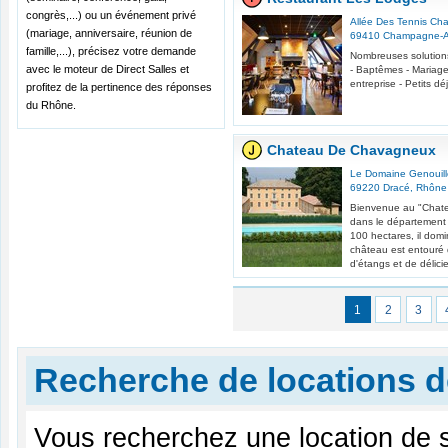
congrès,...) ou un événement privé
Allée Des Tennis C
(mariage, anniversaire, réunion de
69410
Champagne-A
famille,...), précisez votre demande
Nombreuses solutions 
avec le moteur de Direct Salles et
- Baptêmes - Mariage 
entreprise - Petits d
profitez de la pertinence des réponses
du Rhône.
Chateau De Chavagneux
Le Domaine Genouil
69220
Dracé
,
Rhône
Bienvenue au "Chate
dans le département 
100 hectares, il domi
château est entouré
d'étangs et de délicie
1
2
3
Recherche de locations d
Vous recherchez une location de s