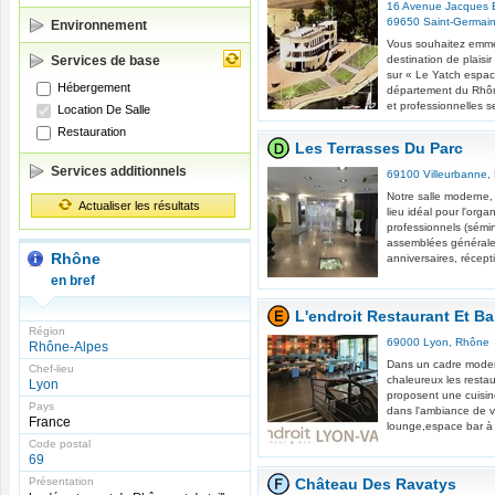
16 Avenue Jacques B
69650
Saint-Germain
Environnement
Vous souhaitez emme
Services de base
destination de plais
sur « Le Yatch espac
Hébergement
département du Rhôn
et professionnelles se
Location De Salle
Restauration
Les Terrasses Du Parc
Services additionnels
69100
Villeurbanne
,
Notre salle moderne,
Actualiser les résultats
lieu idéal pour l'org
professionnels (sémi
assemblées générales
Rhône
anniversaires, récepti
en bref
L'endroit Restaurant Et Ba
Région
69000
Lyon
,
Rhône
Rhône-Alpes
Dans un cadre moder
Chef-lieu
chaleureux les restau
Lyon
proposent une cuisine
Pays
dans l'ambiance de v
France
lounge,espace bar à v
Code postal
69
Présentation
Château Des Ravatys