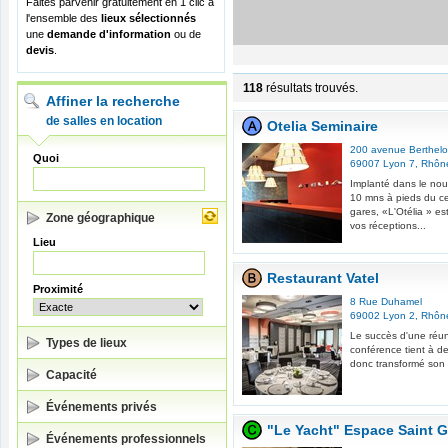
Faites parvenir gratuitement en 1 clic à
l'ensemble des
lieux sélectionnés
une
demande d'information
ou de
devis
.
118
résultats trouvés.
Affiner la recherche
de salles en location
Otelia Seminaire
200 avenue Berthelo
Quoi
69007
Lyon 7
,
Rhôn
Implanté dans le nou
10 mns à pieds du ce
gares, «L'Otélia » est
Zone géographique
vos réceptions...
Lieu
Restaurant Vatel
Proximité
8 Rue Duhamel
69002
Lyon 2
,
Rhôn
Le succès d'une réun
Types de lieux
conférence tient à de
donc transformé son re
Capacité
Événements privés
"Le Yacht" Espace Saint 
Événements professionnels