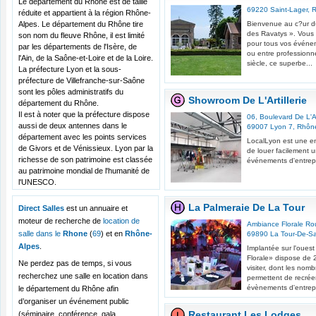
Le département du Rhône est de taille
69220
Saint-Lager
,
réduite et appartient à la région Rhône-
Alpes. Le département du Rhône tire
Bienvenue au c?ur d
des Ravatys ». Vous t
son nom du fleuve Rhône, il est limité
pour tous vos événem
par les départements de l'Isère, de
ou entre professionne
l'Ain, de la Saône-et-Loire et de la Loire.
siècle, ce superbe...
La préfecture Lyon et la sous-
préfecture de Villefranche-sur-Saône
sont les pôles administratifs du
Showroom De L'Artillerie
département du Rhône.
Il est à noter que la préfecture dispose
06, Boulevard De L'Art
aussi de deux antennes dans le
69007
Lyon 7
,
Rhôn
département avec les points services
LocalLyon est une en
de Givors et de Vénissieux. Lyon par la
de louer facilement u
richesse de son patrimoine est classée
événements d'entrepr
au patrimoine mondial de l'humanité de
l'UNESCO.
La Palmeraie De La Tour
Direct Salles
est un annuaire et
moteur de recherche de
location de
Ambiance Florale R
salle dans le
Rhone
(
69
) et en
Rhône-
69890
La Tour-De-S
Alpes
.
Implantée sur l'oues
Florale» dispose de 
Ne perdez pas de temps, si vous
visiter, dont les nom
recherchez une salle en location dans
permettent de recréer
évènements d'entrepr
le département du Rhône afin
d’organiser un événement public
Restaurant Les Lodges
(séminaire, conférence, gala,