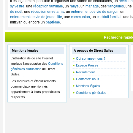
Il est également possible d'organiser une soirée de célibataires, un
réveillon
sylvestre
, une
réception familiale
, un
rallye
, un
mariage
, des
fiançailles
, une
de noël
, une
réception entre amis
, un
enterrement de vie de garçon
, un
enterrement de vie de jeune fille
, une
communion
, un
cocktail familial
, une b
mitzvah ou encore un
baptême
.
Recherche rapid
Mentions légales
A propos de Direct Salles
L'utilisation de ce site Internet
Qui sommes-nous ?
implique l'acceptation des
Conditions
Espace Presse
générales d'utilisation
de Direct
Recrutement
Salles.
Contactez-nous
Les marques et établissements
Mentions légales
commerciaux mentionnés
appartiennent à leurs propriétaires
Conditions générales
respectifs.