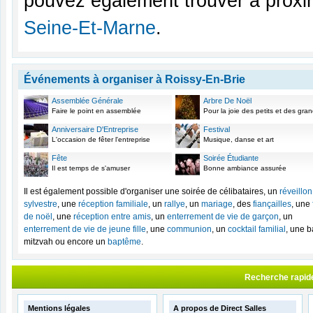
pouvez également trouver à proxim
Seine-Et-Marne
.
Événements à organiser à Roissy-En-Brie
Assemblée Générale
Arbre De Noël
Faire le point en assemblée
Pour la joie des petits et des gra
Anniversaire D'Entreprise
Festival
L'occasion de fêter l'entreprise
Musique, danse et art
Fête
Soirée Étudiante
Il est temps de s'amuser
Bonne ambiance assurée
Il est également possible d'organiser une soirée de célibataires, un
réveillon
sylvestre
, une
réception familiale
, un
rallye
, un
mariage
, des
fiançailles
, une
de noël
, une
réception entre amis
, un
enterrement de vie de garçon
, un
enterrement de vie de jeune fille
, une
communion
, un
cocktail familial
, une b
mitzvah ou encore un
baptême
.
Recherche rapid
Mentions légales
A propos de Direct Salles