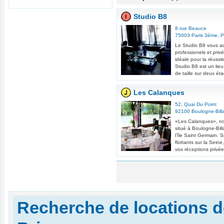
Studio B8
8 rue Beauce
75003
Paris 3ème
,
P
Le Studio B8 vous a
professionels et pri
idéale pour la réuss
Studio B8 est un lie
de taille sur deux ét
Les Calanques
52, Quai Du Point
92100
Boulogne-Bill
«Les Calanques», nou
situé à Boulogne-Bill
l'île Saint Germain. 
flottants sur la Sein
vos réceptions privées
Recherche de locations d