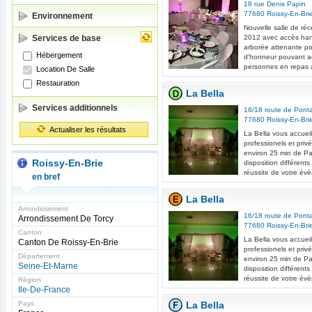
18 rue Denis Papin
77680
Roissy-En-Bri
Environnement
Nouvelle salle de ré
Services de base
2012 avec accès han
arborée attenante pou
Hébergement
d'honneur pouvant ac
personnes en repas a
Location De Salle
Restauration
La Bella
Services additionnels
16/18 route de Ponta
77680
Roissy-En-Bri
Actualiser les résultats
La Bella vous accuei
professionels et pri
environ 25 min de Par
Roissy-En-Brie
disposition différent
réussite de votre év
en bref
La Bella
Arrondissement
16/18 route de Ponta
Arrondissement De Torcy
77680
Roissy-En-Bri
Canton
La Bella vous accuei
Canton De Roissy-En-Brie
professionels et pri
Département
environ 25 min de Par
Seine-Et-Marne
disposition différent
réussite de votre év
Région
Ile-De-France
Pays
La Bella