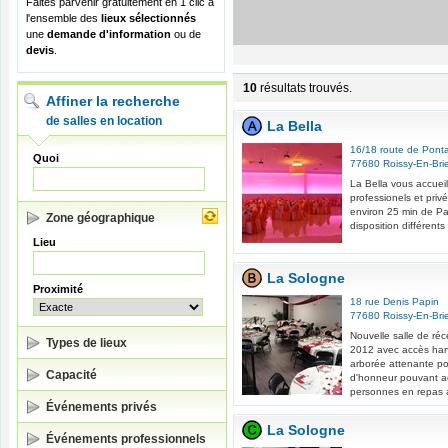
Faites parvenir gratuitement en 1 clic à
l'ensemble des
lieux sélectionnés
une
demande d'information
ou de
devis
.
10
résultats trouvés.
Affiner la recherche
de salles en location
La Bella
16/18 route de Ponta
Quoi
77680
Roissy-En-Bri
La Bella vous accuei
professionels et pri
environ 25 min de Par
Zone géographique
disposition différents 
Lieu
La Sologne
Proximité
18 rue Denis Papin
77680
Roissy-En-Bri
Nouvelle salle de ré
Types de lieux
2012 avec accès han
arborée attenante pou
Capacité
d'honneur pouvant ac
personnes en repas a
Événements privés
La Sologne
Événements professionnels