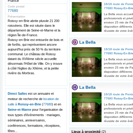
France
16/18 route de Ponta
Code postal
77680
Roissy-En-Bri
77680
La Bella vous accuei
Présentation
professionels et pri
Roissy-en-Brie abrite plusde 21 200
environ 25 min de Par
roisséens. Elle est située dans le
disposition différent
département de Seine-et-Marne et la
réussite de votre év
région Île-de-France.
Roissy-en-Brie est entourée de bois et
La Bella
de forêts, qui représentent ancore
aujourd'hui près de 50 % du territoire
16/18 route de Ponta
77680
Roissy-En-Bri
communal. Le château de Roissy
datant du XVIIème siècle accueille
La Bella vous accuei
désormais l'Hôtel de Ville. On y trouve
professionels et pri
environ 25 min de Par
à côté l'église du XIIème, et la petite
disposition différent
rivière du Morbras.
réussite de votre év
La Bella
Direct Salles
est un annuaire et
16/18 route de Ponta
77680
Roissy-En-Bri
moteur de recherche de
location de
salle à
Roissy-en-Brie
(
77680
) et en
La Bella vous accuei
professionels et pri
Seine-et-Marne
pour l'organisation de
environ 25 min de Par
tous types d'événements : mariages,
disposition différent
séminaires, anniversaires,
réussite de votre év
conférences, formations, réceptions,
fêtes...
Lieux à proximité
(2)