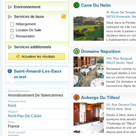
Carre Du Helin
Environnement
31 Route De Temple
Services de base
59710
Ennevelin
,
No
Situé dans la Pévèle
Hébergement
l'aéroport de Lille L
Location De Salle
vous invite à passer
studieux dans un ca
Restauration
L'établissement cultiv
Services additionnels
Domaine Napoléon
Actualiser les résultats
204, Rue Burgault
59113
Seclin
,
Nord
Remarqué comme l'u
Saint-Amand-Les-Eaux
français dédiés à l'
en bref
est un centre d'accue
travail. Ce domaine r
l'accueil est digne de
Arrondissement
Arrondissement De Valenciennes
Auberge Du Tilleul
Département
14, Rue Docteur Co
Nord
59510
Hem
,
Nord
Région
Située à Hem, dans l
Nord-Pas-De-Calais
quelques kms seuleme
Pays
"l'Auberge du Tilleul
France
chaleureux et une am
depuis plus d'un sièc
Code postal