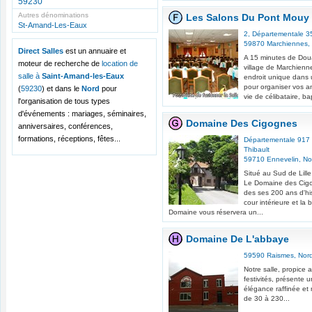
59230
Autres dénominations
Les Salons Du Pont Mouy
St-Amand-Les-Eaux
2, Départementale 3
59870
Marchiennes
,
Direct Salles
est un annuaire et
A 15 minutes de Doua
moteur de recherche de
location de
village de Marchien
salle à
Saint-Amand-les-Eaux
endroit unique dans 
pour organiser vos a
(
59230
) et dans le
Nord
pour
vie de célibataire, ba
l'organisation de tous types
d'événements : mariages, séminaires,
Domaine Des Cigognes
anniversaires, conférences,
formations, réceptions, fêtes...
Départementale 917 
Thibault
59710
Ennevelin
,
No
Situé au Sud de Lille
Le Domaine des Cigo
des ses 200 ans d'hi
cour intérieure et la
Domaine vous réservera un...
Domaine De L'abbaye
59590
Raismes
,
Nor
Notre salle, propice 
festivités, présente
élégance raffinée et 
de 30 à 230...