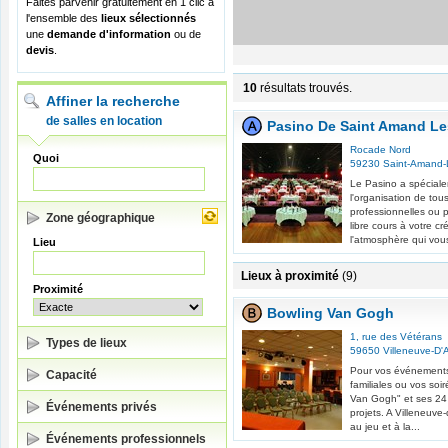
Faites parvenir gratuitement en 1 clic à
l'ensemble des
lieux sélectionnés
une
demande d'information
ou de
devis
.
10
résultats trouvés.
Affiner la recherche
de salles en location
Pasino De Saint Amand Le
Rocade Nord
Quoi
59230
Saint-Amand-
Le Pasino a spécial
l'organisation de tou
professionnelles ou p
Zone géographique
libre cours à votre cr
l'atmosphère qui vous
Lieu
Lieux à proximité
(9)
Proximité
Bowling Van Gogh
1, rue des Vétérans
Types de lieux
59650
Villeneuve-D'
Pour vos événements 
Capacité
familiales ou vos soi
Van Gogh" et ses 24 
Événements privés
projets. A Villeneuve-
au jeu et à la...
Événements professionnels