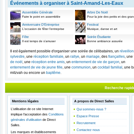
Événements à organiser à Saint-Amand-Les-Eaux
Assemblée Générale
Arbre De Noël
Faire le point en assemblée
Pour la joie des petits et des gra
Anniversaire D'Entreprise
Festival
L'occasion de fêter l'entreprise
Musique, danse et art
Fête
Soirée Étudiante
Il est temps de s'amuser
Bonne ambiance assurée
Il est également possible d'organiser une soirée de célibataires, un
réveillon
sylvestre
, une
réception familiale
, un
rallye
, un
mariage
, des
fiançailles
, une
de noël
, une
réception entre amis
, un
enterrement de vie de garçon
, un
enterrement de vie de jeune fille
, une
communion
, un
cocktail familial
, une b
mitzvah ou encore un
baptême
.
Recherche rapid
Mentions légales
A propos de Direct Salles
L'utilisation de ce site Internet
Qui sommes-nous ?
implique l'acceptation des
Conditions
Espace Presse
générales d'utilisation
de Direct
Recrutement
Salles.
Contactez-nous
Les marques et établissements