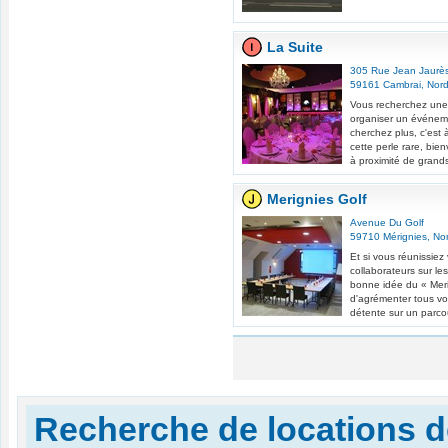
La Suite
305 Rue Jean Jaurè
59161
Cambrai
,
Nor
Vous recherchez une 
organiser un événeme
cherchez plus, c'est
cette perle rare, bie
à proximité de grands
Merignies Golf
Avenue Du Golf
59710
Mérignies
,
No
Et si vous réunissie
collaborateurs sur le
bonne idée du « Meri
d'agrémenter tous v
détente sur un parco
Recherche de locations d