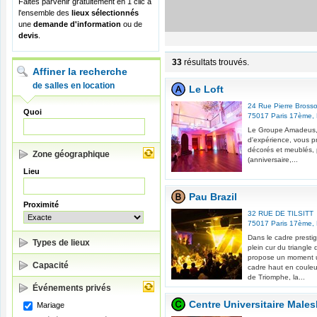
Faites parvenir gratuitement en 1 clic à
l'ensemble des
lieux sélectionnés
une
demande d'information
ou de
devis
.
33
résultats trouvés.
Affiner la recherche
de salles en location
Le Loft
24 Rue Pierre Brosso
Quoi
75017
Paris 17ème
,
Le Groupe Amadeus,
d'expérience, vous p
décorés et meublés, 
Zone géographique
(anniversaire,...
Lieu
Pau Brazil
Proximité
32 RUE DE TILSITT
75017
Paris 17ème
,
Dans le cadre presti
Types de lieux
plein cur du triangl
propose un moment un
Capacité
cadre haut en couleur
de Triomphe, la...
Événements privés
Centre Universitaire Male
Mariage