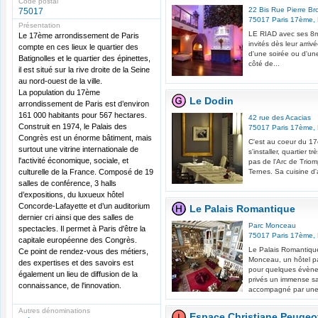
Code postal
22 Bis Rue Pierre Br
75017
75017
Paris 17ème
,
Présentation
LE RIAD avec ses 8m
Le 17ème arrondissement de Paris
invités dès leur arriv
compte en ces lieux le quartier des
d'une soirée ou d'un
Batignolles et le quartier des épinettes,
côté de...
il est situé sur la rive droite de la Seine
au nord-ouest de la ville.
La population du 17ème
Le Dodin
arrondissement de Paris est d’environ
161 000 habitants pour 567 hectares.
42 rue des Acacias
Construit en 1974, le Palais des
75017
Paris 17ème
,
Congrès est un énorme bâtiment, mais
C'est au coeur du 1
surtout une vitrine internationale de
s'installer, quartier t
l'activité économique, sociale, et
pas de l'Arc de Trio
culturelle de la France. Composé de 19
Ternes. Sa cuisine d'
salles de conférence, 3 halls
d’expositions, du luxueux hôtel
Concorde-Lafayette et d’un auditorium
Le Palais Romantique
dernier cri ainsi que des salles de
Parc Monceau
spectacles. Il permet à Paris d'être la
75017
Paris 17ème
,
capitale européenne des Congrès.
Le Palais Romantique
Ce point de rendez-vous des métiers,
Monceau, un hôtel par
des expertises et des savoirs est
pour quelques évène
également un lieu de diffusion de la
privés un immense s
connaissance, de l'innovation.
accompagné par une s
Autres dénominations
Espace Christiane Peugeo