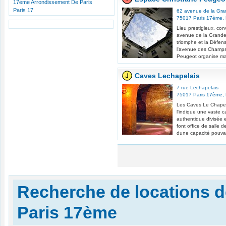
17ème Arrondissement De Paris
Paris 17
62 avenue de la Gr
75017
Paris 17ème
,
Lieu prestigieux, con
avenue de la Grande-
triomphe et la Défen
l'avenue des Champs-
Peugeot organise ma
Caves Lechapelais
7 rue Lechapelais
75017
Paris 17ème
,
Les Caves Le Chapel
l'indique une vaste c
authentique divisée 
font office de salle d
dune capacité pouvant
Recherche de locations d
Paris 17ème