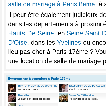
salle de mariage à Paris 8ème
, à
Il peut être également judicieux d
dans les départements à proximité
Hauts-De-Seine
, en
Seine-Saint-
D'Oise
, dans les
Yvelines
ou encor
lieu pas cher à Paris 17ème ? Vo
une location de salle de mariage 
Événements à organiser à Paris 17ème
Enterrement De Vie De Jeune Fille
Enterrement De Vie De Garçon
Vive la future mariée
Vive le futur marié
Fiançailles
Soirée De Célibataires
La bague au doigt est passée
Profiter des joies du célibat
Pacs