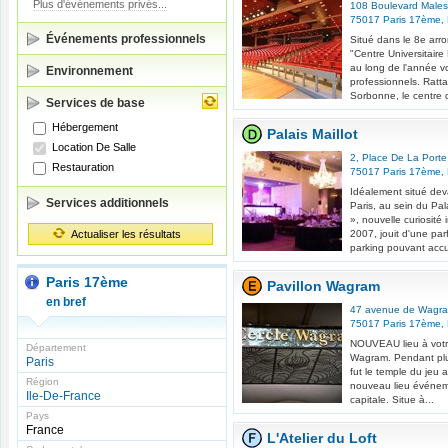
Plus d'événements privés...
108 Boulevard Male
75017
Paris 17ème
,
Événements professionnels
Situé dans le 8e arro
"Centre Universitaire
au long de l'année v
Environnement
professionnels. Ratta
Sorbonne, le centre d
Services de base
Hébergement
Palais Maillot
Location De Salle
2, Place De La Porte 
Restauration
75017
Paris 17ème
,
Idéalement situé deva
Services additionnels
Paris, au sein du Pal
», nouvelle curiosit
Actualiser les résultats
2007, jouit d'une parf
parking pouvant accuei
Paris 17ème
Pavillon Wagram
en bref
47 avenue de Wagr
75017
Paris 17ème
,
NOUVEAU lieu à votre 
Département
Wagram. Pendant plu
Paris
fut le temple du jeu a
Région
nouveau lieu événem
Ile-De-France
capitale. Situe à...
Pays
France
L'Atelier du Loft