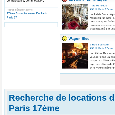
connaissance, de l'innovation.
Parc Monceau
75017
Paris 17ème
,
Autres dénominations
17ème Arrondissement De Paris
Le Palais Romantique
Paris 17
Monceau, un hôtel par
pour quelques évène
privés un immense s
accompagné par une s
Wagon Bleu
7 Rue Boursault
75017
Paris 17ème
,
Le célèbre Restauran
voyager dans un espa
Wagon de l'Orient-Ex
âge, ses allures de G
et le rythme même d'u
Recherche de locations de
Paris 17ème