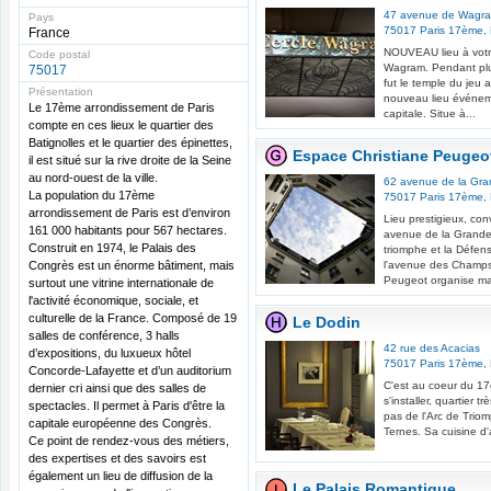
47 avenue de Wagr
Pays
75017
Paris 17ème
,
France
NOUVEAU lieu à votre 
Code postal
Wagram. Pendant plu
75017
fut le temple du jeu a
Présentation
nouveau lieu événem
Le 17ème arrondissement de Paris
capitale. Situe à...
compte en ces lieux le quartier des
Batignolles et le quartier des épinettes,
Espace Christiane Peugeo
il est situé sur la rive droite de la Seine
au nord-ouest de la ville.
62 avenue de la Gr
La population du 17ème
75017
Paris 17ème
,
arrondissement de Paris est d’environ
Lieu prestigieux, con
161 000 habitants pour 567 hectares.
avenue de la Grande-
Construit en 1974, le Palais des
triomphe et la Défen
Congrès est un énorme bâtiment, mais
l'avenue des Champs-
Peugeot organise ma
surtout une vitrine internationale de
l'activité économique, sociale, et
culturelle de la France. Composé de 19
Le Dodin
salles de conférence, 3 halls
42 rue des Acacias
d’expositions, du luxueux hôtel
75017
Paris 17ème
,
Concorde-Lafayette et d’un auditorium
C'est au coeur du 1
dernier cri ainsi que des salles de
s'installer, quartier t
spectacles. Il permet à Paris d'être la
pas de l'Arc de Trio
capitale européenne des Congrès.
Ternes. Sa cuisine d'
Ce point de rendez-vous des métiers,
des expertises et des savoirs est
également un lieu de diffusion de la
Le Palais Romantique