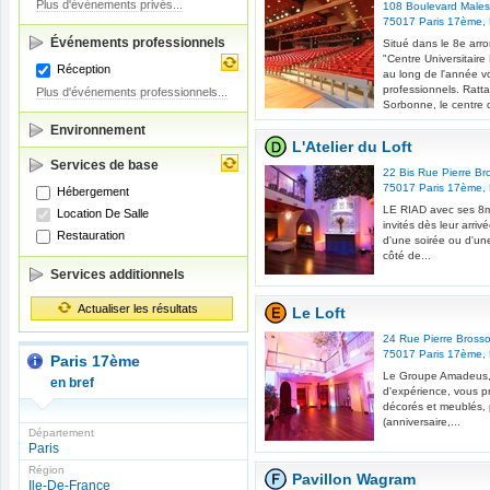
Plus d'événements privés...
108 Boulevard Male
75017
Paris 17ème
,
Événements professionnels
Situé dans le 8e arro
"Centre Universitaire
Réception
au long de l'année v
professionnels. Ratta
Plus d'événements professionnels...
Sorbonne, le centre d
Environnement
L'Atelier du Loft
Services de base
22 Bis Rue Pierre Br
75017
Paris 17ème
,
Hébergement
LE RIAD avec ses 8m
Location De Salle
invités dès leur arriv
Restauration
d'une soirée ou d'un
côté de...
Services additionnels
Actualiser les résultats
Le Loft
24 Rue Pierre Brosso
75017
Paris 17ème
,
Paris 17ème
Le Groupe Amadeus,
en bref
d'expérience, vous p
décorés et meublés, 
(anniversaire,...
Département
Paris
Région
Pavillon Wagram
Ile-De-France