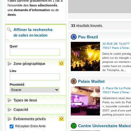
Faites parvenir gratuitement en 1 clic à
l'ensemble des
lieux sélectionnés
une
demande d'information
ou de
devis
.
33
résultats trouvés.
Affiner la recherche
de salles en location
Pau Brazil
32 RUE DE TILSITT
Quoi
75017
Paris 17ème
,
Dans le cadre presti
plein cur du triangl
propose un moment un
Zone géographique
cadre haut en couleur
de Triomphe, la...
Lieu
Palais Maillot
Proximité
2, Place De La Porte 
75017
Paris 17ème
,
Idéalement situé deva
Types de lieux
Paris, au sein du Pal
», nouvelle curiosit
Capacité
2007, jouit d'une parf
parking pouvant accuei
Événements privés
Centre Universitaire Male
Réception Entre Amis