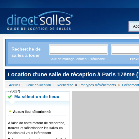
Acc
Recherche de
salles à louer
Salle de mariage, château, séminaire...
Proxi
Location d'une salle de réception à Paris 17ème 
Accueil
Lieux en location
Recherche
Par types d'événements
Evénement
(75017)
Ma sélection de lieux
Aucun lieu sélectionné
A l'aide de notre moteur de recherche,
trouvez et sélectionnez les salles en
location qui vous intéressent.