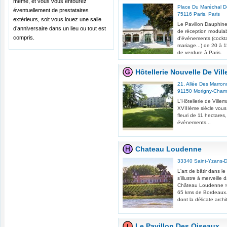
même, et vous vous entourez
Place Du Maréchal D
éventuellement de prestataires
75116
Paris
,
Paris
extérieurs, soit vous louez une salle
Le Pavillon Dauphine
d’anniversaire dans un lieu ou tout est
de réception modulabl
compris.
d'événements (cocktai
mariage...) de 20 à 
de verdure à Paris.
Hôtellerie Nouvelle De Vill
21, Allée Des Marron
91150
Morigny-Cham
L'Hôtellerie de Villem
XVIIIème siècle vous 
fleuri de 11 hectares
événements...
Chateau Loudenne
33340
Saint-Yzans-
L'art de bâtir dans l
s'illustre à merveille
Château Loudenne »
65 kms de Bordeaux.
dont la délicate archi
Le Pavillon Des Oiseaux