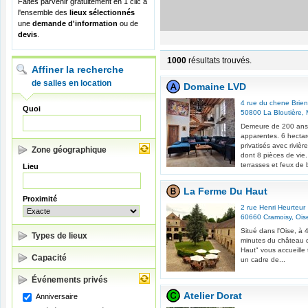
Faites parvenir gratuitement en 1 clic à
l'ensemble des
lieux sélectionnés
une
demande d'information
ou de
devis
.
1000
résultats trouvés.
Affiner la recherche
de salles en location
Domaine LVD
4 rue du chene Brie
Quoi
50800
La Bloutière
,
Demeure de 200 ans 
apparentes. 6 hectare
privatisés avec riviè
Zone géographique
dont 8 pièces de vie
terrasses et feux de 
Lieu
La Ferme Du Haut
Proximité
2 rue Henri Heurteur
60660
Cramoisy
,
Ois
Situé dans l'Oise, à 
Types de lieux
minutes du château d
Haut" vous accueille
Capacité
un cadre de...
Événements privés
Atelier Dorat
Anniversaire