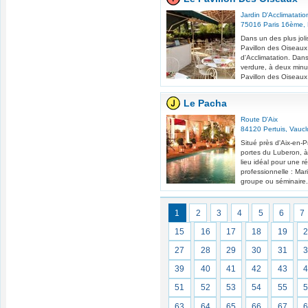
Jardin D'Acclimatatio
75016
Paris 16ème
,
Dans un des plus joli
Pavillon des Oiseaux
d'Acclimatation. Dan
verdure, à deux minut
Pavillon des Oiseaux 
Le Pacha
Route D'Aix
84120
Pertuis
,
Vaucl
Situé près d'Aix-en-P
portes du Luberon, à
lieu idéal pour une r
professionnelle : Mar
groupe ou séminaire.
1
2
3
4
5
6
7
15
16
17
18
19
27
28
29
30
31
39
40
41
42
43
51
52
53
54
55
63
64
65
66
67