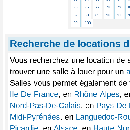
75
76
77
78
79
87
88
89
90
91
99
100
Recherche de locations d
Vous recherchez une location de s
trouver une salle à louer pour un
a
Salles vous permet également de 
Ile-De-France
, en
Rhône-Alpes
, 
Nord-Pas-De-Calais
, en
Pays De 
Midi-Pyrénées
, en
Languedoc-Rou
Picardie
, en
Alsace
, en
Haute-No