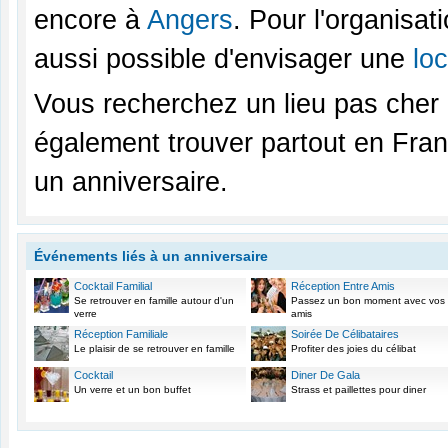
encore à
Angers
. Pour l'organisat
aussi possible d'envisager une
lo
Vous recherchez un lieu pas cher
également trouver partout en Fran
un anniversaire.
Événements liés à un anniversaire
Cocktail Familial
Réception Entre Amis
Se retrouver en famille autour d'un
Passez un bon moment avec vos
verre
amis
Réception Familiale
Soirée De Célibataires
Le plaisir de se retrouver en famille
Profiter des joies du célibat
Cocktail
Diner De Gala
Un verre et un bon buffet
Strass et paillettes pour diner