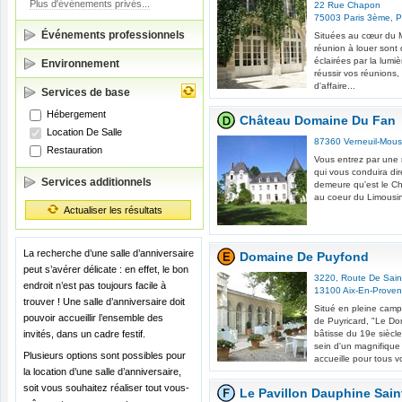
Plus d'événements privés...
22 Rue Chapon
75003
Paris 3ème
,
P
Événements professionnels
Situées au cœur du M
réunion à louer sont
éclairées par la lumiè
Environnement
réussir vos réunions
d'affaire...
Services de base
Hébergement
Château Domaine Du Fan
Location De Salle
87360
Verneuil-Mous
Restauration
Vous entrez par une 
qui vous conduira di
Services additionnels
demeure qu'est le C
au coeur du Limousin
Actualiser les résultats
La recherche d’une salle d’anniversaire
Domaine De Puyfond
peut s’avérer délicate : en effet, le bon
3220, Route De Sain
endroit n’est pas toujours facile à
13100
Aix-En-Prove
trouver ! Une salle d’anniversaire doit
Situé en pleine camp
pouvoir accueillir l’ensemble des
de Puyricard, "Le D
invités, dans un cadre festif.
bâtisse du 19e siècl
sein d'un magnifique
Plusieurs options sont possibles pour
accueille pour tous 
la location d’une salle d’anniversaire,
soit vous souhaitez réaliser tout vous-
Le Pavillon Dauphine Saint