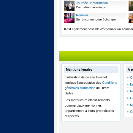
Journée D'Information
Connaître davantage
Réunion
Se rencontrer pour échanger
Il est également possible d'organiser un séminair
Mentions légales
A p
L'utilisation de ce site Internet
Q
implique l'acceptation des
Conditions
E
générales d'utilisation
de Direct
R
Salles.
C
Les marques et établissements
M
commerciaux mentionnés
appartiennent à leurs propriétaires
C
respectifs.