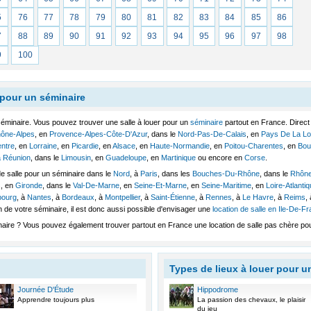
5
76
77
78
79
80
81
82
83
84
85
86
7
88
89
90
91
92
93
94
95
96
97
98
9
100
 pour un séminaire
séminaire. Vous pouvez trouver une salle à louer pour un
séminaire
partout en France. Direct
ône-Alpes
, en
Provence-Alpes-Côte-D'Azur
, dans le
Nord-Pas-De-Calais
, en
Pays De La Lo
ntre
, en
Lorraine
, en
Picardie
, en
Alsace
, en
Haute-Normandie
, en
Poitou-Charentes
, en
Bou
 Réunion
, dans le
Limousin
, en
Guadeloupe
, en
Martinique
ou encore en
Corse
.
e salle pour un séminaire dans le
Nord
, à
Paris
, dans les
Bouches-Du-Rhône
, dans le
Rhôn
s
, en
Gironde
, dans le
Val-De-Marne
, en
Seine-Et-Marne
, en
Seine-Maritime
, en
Loire-Atlanti
bourg
, à
Nantes
, à
Bordeaux
, à
Montpellier
, à
Saint-Étienne
, à
Rennes
, à
Le Havre
, à
Reims
,
on de votre séminaire, il est donc aussi possible d'envisager une
location de salle en Ile-De-F
aire ? Vous pouvez également trouver partout en France une location de salle pas chère pou
Types de lieux à louer pour u
Journée D'Étude
Hippodrome
Apprendre toujours plus
La passion des chevaux, le plaisir
du jeu