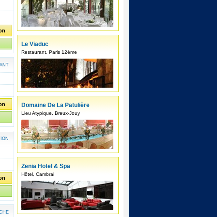
ion
Le Viaduc
Restaurant, Paris 12ème
ANT
ion
Domaine De La Patulière
Lieu Atypique, Breux-Jouy
TION
Zenia Hotel & Spa
Hôtel, Cambrai
ion
CHE