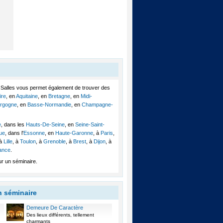
 Salles vous permet également de trouver des
ire
, en
Aquitaine
, en
Bretagne
, en
Midi-
rgogne
, en
Basse-Normandie
, en
Champagne-
e
, dans les
Hauts-De-Seine
, en
Seine-Saint-
que
, dans l'
Essonne
, en
Haute-Garonne
, à
Paris
,
 à
Lille
, à
Toulon
, à
Grenoble
, à
Brest
, à
Dijon
, à
rance
.
r un séminaire.
n séminaire
Demeure De Caractère
Des lieux différents, tellement
charmants