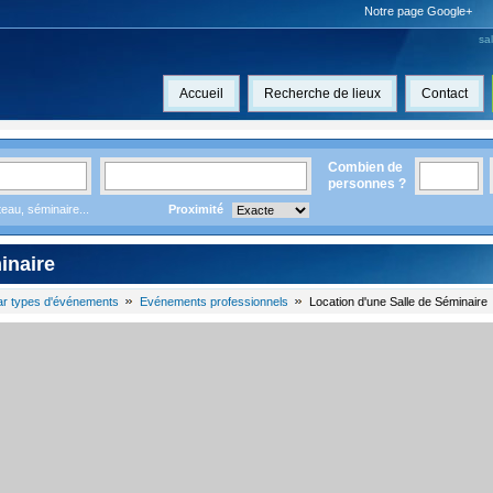
Notre page Google+
sa
Accueil
Recherche de lieux
Contact
Combien de
personnes ?
eau, séminaire...
Proximité
inaire
ar types d'événements
Evénements professionnels
Location d'une Salle de Séminaire