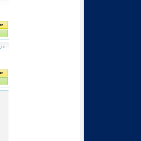
ion
IQUE
ion