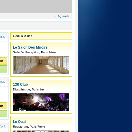
Agrandir
Lieux à la une
NION
Le Salon Des Miroirs
Salle De Réception, Paris 9ème
ion
TION
130 Club
Discothèque, Paris 1er
ion
Le Quai
Restaurant, Paris 7ème
ANT