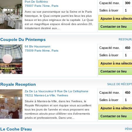
Port De Solférino
Capacité max.
300
75007
Paris 7ème
,
Paris
Salles à louer
1
Avec sa vue panoramique sur la Seine et le Paris
historique, le Quai compte parmi les lieux les plus
Ajouter à ma sélect
beaux et les plus originaux de la capitale. Le Quai
est un magnifique espace rénové des années 20,
Contacter ce lieu
initialement destiné aux...
Coupole Du Printemps
RESTAUR
64 Blv Haussmann
Capacité max.
450
75009
Paris 9ème
,
Paris
Salles à louer
1
Ajouter à ma sélect
Contacter ce lieu
Royale Reception
SALLE DE RÉCEP
Za De La Vaucouleur 9 Rue De La Cellophane
Capacité max.
450
78211
Mantes-La-Ville
,
Yvelines
Salles à louer
1
Située à Mantes-la-Ville, dans les Yvelines, le
Royale Réception et son équipe vous accueillent
Ajouter à ma sélect
tous les jours de l'année et vous proposent ses
nombreux atouts pour célébrer vos évènements
Contacter ce lieu
privés et professionnels. Dans une...
Le Coche D'eau
PÉNI