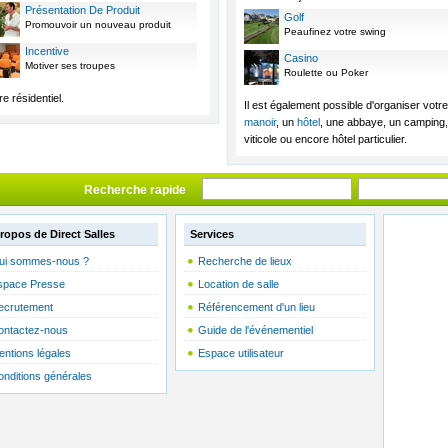
Présentation De Produit
Golf
Promouvoir un nouveau produit
Peaufinez votre swing
Incentive
Casino
Motiver ses troupes
Roulette ou Poker
e résidentiel.
Il est également possible d'organiser vo
manoir
, un
hôtel
, une abbaye, un camping,
viticole ou encore hôtel particulier.
Recherche rapide
ropos de Direct Salles
Services
ui sommes-nous ?
Recherche de lieux
space Presse
Location de salle
ecrutement
Référencement d'un lieu
ontactez-nous
Guide de l'événementiel
entions légales
Espace utilisateur
onditions générales