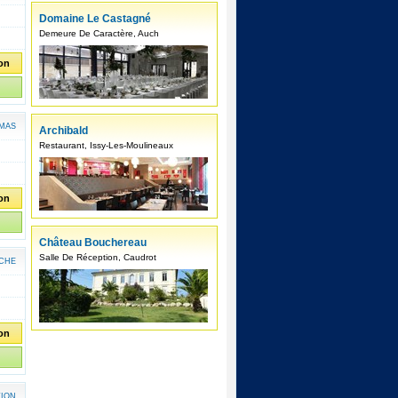
Domaine Le Castagné
Demeure De Caractère, Auch
ion
MAS
Archibald
Restaurant, Issy-Les-Moulineaux
ion
Château Bouchereau
Salle De Réception, Caudrot
CHE
ion
TION