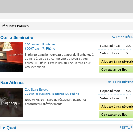
0
résultats trouvés.
Otelia Seminaire
SALLE DE RÉU
200 avenue Berthelot
Capacité max.
200
69007
Lyon 7
,
Rhône
Salles à louer
5
Implanté dans le nouveau quartier de Berthelot, à
10 mns à pieds du centre ville de Lyon et des
Ajouter à ma sélect
gares, «L'Otélia » est le lieu qu'il vous faut pour
vos réceptions...
Contacter ce lieu
Nao Athena
SALLE DE RÉCEP
Zac Saint Esteve
Capacité max.
400
13360
Roquevaire
,
Bouches-Du-Rhône
Salles à louer
1
NAO ATHENA - Salle de réception, traiteur et
organisateur d'événements
Ajouter à ma sélect
Contacter ce lieu
Le Quai
RESTAUR