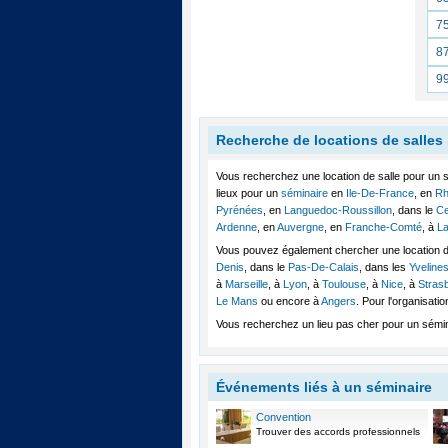
7
8
9
Recherche de locations de salles
Vous recherchez une location de salle pour un 
lieux pour un
séminaire
en
Ile-De-France
, en
Rh
Pyrénées
, en
Languedoc-Roussillon
, dans le
Ce
Ardenne
, en
Auvergne
, en
Franche-Comté
, à
La
Vous pouvez également chercher une location d
Denis
, dans le
Pas-De-Calais
, dans les
Yveline
à
Marseille
, à
Lyon
, à
Toulouse
, à
Nice
, à
Stras
Le Mans
ou encore à
Angers
. Pour l'organisati
Vous recherchez un lieu pas cher pour un sémin
Événements liés à un séminaire
Convention
Trouver des accords professionnels