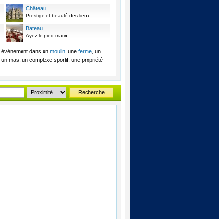
Château
Prestige et beauté des lieux
Bateau
Ayez le pied marin
tre événement dans un
moulin
, une
ferme
, un
 un mas, un complexe sportif, une propriété
Recherche