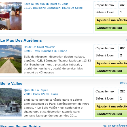
Face au 55 quai du point du Jour
Capacité max.
n/c
92100
Boulogne-Billancourt
,
Hauts-De-Seine
Salles à louer
1
Ajouter à ma sélect
Contacter ce lieu
Le Mas Des Auréliens
Route De Saint-Maximin
Capacité max.
600
83910
Trets
,
Bouches-Du-Rhône
Salles à louer
2
Salle de réception, décoration design mariage,
baptême, C.E, Séminaire, Traiteur fabriquant 13-83
Ajouter à ma sélect
Var, Bouche du rhone , prestation intégrale ,
qualité de nourriture , qualité de service ,Mas
Contacter ce lieu
entouré de 45hectares
Belle Vallee
PÉNI
Quai De La Rapée
Capacité max.
220
75012
Paris 12ème
,
Paris
Salles à louer
1
Situé sur le port de la Râpée dans le 12ème
arrondissement de Paris, l'aménagement de notre
Ajouter à ma sélect
bateau, « Le Belle Vallée » est confortable et
chaleureux, et sa décoration rappelle sans
Contacter ce lieu
conteste l'atmosphère des années 20....
Espace Seven Spirits
SALLE DE RÉCEP