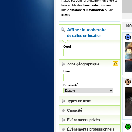
Faites parvenir gratuitement en 1 clic à
l'ensemble des
lieux sélectionnés
une
demande d'information
ou de
devis
.
100
Affiner la recherche
de salles en location
Quoi
Zone géographique
Lieu
Proximité
Types de lieux
Capacité
Événements privés
Événements professionnels