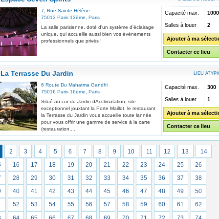
7, Rue Sainte-Hélène
Capacité max.
1000
75013
Paris 13ème
,
Paris
Salles à louer
2
La salle parisienne, doté d'un système d'éclairage
unique, qui accueille aussi bien vos évènements
Ajouter à ma sélect
professionnels que privés !
Contacter ce lieu
La Terrasse Du Jardin
LIEU ATYP
6 Route Du Mahatma Gandhi
Capacité max.
300
75016
Paris 16ème
,
Paris
Salles à louer
1
Situé au cur du Jardin dAcclimatation, site
exceptionnel jouxtant la Porte Maillot, le restaurant
Ajouter à ma sélect
la Terrasse du Jardin vous accueille toute lannée
pour vous offrir une gamme de service à la carte
Contacter ce lieu
(restauration,...
2
3
4
5
6
7
8
9
10
11
12
13
14
5
16
17
18
19
20
21
22
23
24
25
26
7
28
29
30
31
32
33
34
35
36
37
38
9
40
41
42
43
44
45
46
47
48
49
50
1
52
53
54
55
56
57
58
59
60
61
62
3
64
65
66
67
68
69
70
71
72
73
74