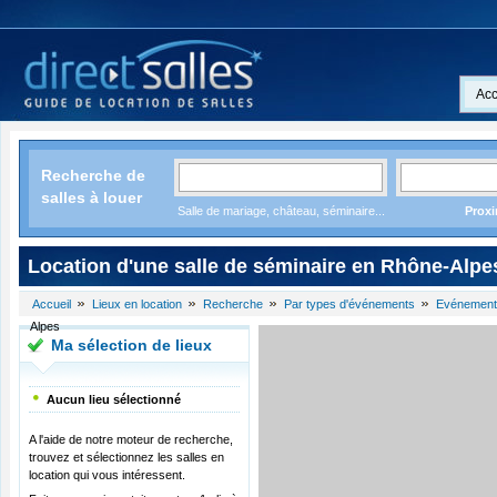
Acc
Recherche de
salles à louer
Salle de mariage, château, séminaire...
Proxi
Location d'une salle de séminaire en Rhône-Alpe
Accueil
Lieux en location
Recherche
Par types d'événements
Evénements
Alpes
Ma sélection de lieux
Aucun lieu sélectionné
A l'aide de notre moteur de recherche,
trouvez et sélectionnez les salles en
location qui vous intéressent.