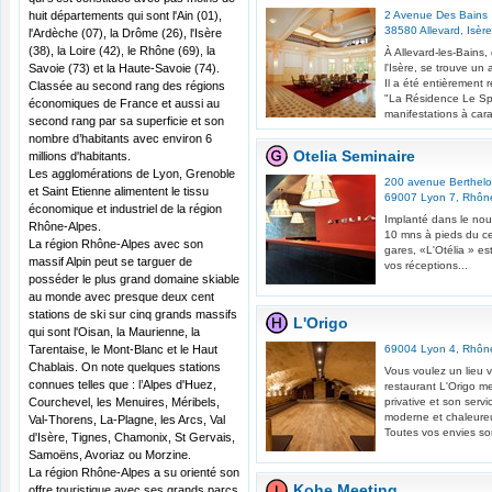
huit départements qui sont l'Ain (01),
2 Avenue Des Bains
38580
Allevard
,
Isère
l'Ardèche (07), la Drôme (26), l'Isère
(38), la Loire (42), le Rhône (69), la
À Allevard-les-Bains
Savoie (73) et la Haute-Savoie (74).
l'Isère, se trouve un
Il a été entièrement
Classée au second rang des régions
"La Résidence Le Sple
économiques de France et aussi au
manifestations à cara
second rang par sa superficie et son
nombre d’habitants avec environ 6
Otelia Seminaire
millions d'habitants.
Les agglomérations de Lyon, Grenoble
200 avenue Berthelo
et Saint Etienne alimentent le tissu
69007
Lyon 7
,
Rhôn
économique et industriel de la région
Implanté dans le nou
Rhône-Alpes.
10 mns à pieds du ce
La région Rhône-Alpes avec son
gares, «L'Otélia » est
massif Alpin peut se targuer de
vos réceptions...
posséder le plus grand domaine skiable
au monde avec presque deux cent
stations de ski sur cinq grands massifs
L'Origo
qui sont l'Oisan, la Maurienne, la
Tarentaise, le Mont-Blanc et le Haut
69004
Lyon 4
,
Rhôn
Chablais. On note quelques stations
Vous voulez un lieu v
connues telles que : l’Alpes d'Huez,
restaurant L'Origo me
Courchevel, les Menuires, Méribels,
privative et son serv
moderne et chaleureu
Val-Thorens, La-Plagne, les Arcs, Val
Toutes vos envies son
d'Isère, Tignes, Chamonix, St Gervais,
Samoëns, Avoriaz ou Morzine.
La région Rhône-Alpes a su orienté son
Kohe Meeting
offre touristique avec ses grands parcs