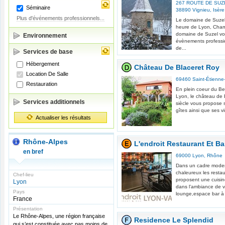
267 ROUTE DE SUZ
Séminaire
38890
Vignieu
,
Isère
Plus d'événements professionnels...
Le domaine de Suzel 
heure de Lyon, Cham
domaine de Suzel vou
Environnement
évènements professio
de...
Services de base
Hébergement
Château De Blaceret Roy
Location De Salle
69460
Saint-Étienne
Restauration
En plein coeur du Be
Lyon, le château de
Services additionnels
siècle vous propose s
gîtes ainsi que ses vin
Actualiser les résultats
Rhône-Alpes
L'endroit Restaurant Et Ba
en bref
69000
Lyon
,
Rhône
Dans un cadre moder
chaleureux les restau
Chef-lieu
proposent une cuisine
Lyon
dans l'ambiance de v
Pays
lounge,espace bar à v
France
Présentation
Le Rhône-Alpes, une région française
Residence Le Splendid
qui s’est constituée avec pas moins de