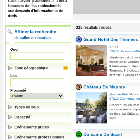
Faites parvenir gratuitement en 1 clic à
l'ensemble des
lieux sélectionnés
une
demande d'information
ou de
devis
.
325
résultats trouvés.
Affiner la recherche
de salles en location
Grand Hotel Des Thermes
BP 36
Quoi
73570
Brides-Les-Ba
Idéalement situé au 
massif de la Vanoise 
lEtablissement Therm
Zone géographique
Thermes, 3 étoiles, d
sérénité, évasion et a
Lieu
Château De Mauras
Proximité
Quartier Petit Moras
07210
Chomérac
,
Ar
Ardèche, ou en Vall
Types de lieux
un cadre authentique
de rêve. Le Château
Capacité
votre...
Événements privés
Domaine De Suzel
Événements professionnels