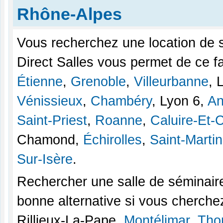
Rhône-Alpes
Vous recherchez une location de 
Direct Salles vous permet de ce fa
Étienne
,
Grenoble
,
Villeurbanne
, 
Vénissieux
,
Chambéry
, Lyon 6,
An
Saint-Priest
,
Roanne
,
Caluire-Et-
Chamond,
Échirolles
,
Saint-Marti
Sur-Isère
.
Rechercher une salle de séminair
bonne alternative si vous cherche
Rillieux-La-Pape,
Montélimar
,
Tho