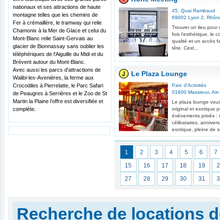
nationaux et ses attractions de haute
45, Quai Rambaud
montagne telles que les chemins de
69002
Lyon 2
,
Rhôn
Fer à crémaillère, le tramway qui relie
Trouver un lieu pour 
Chamonix à la Mer de Glace et celui du
fois l'esthétique, le
Mont-Blanc relie Saint-Gervais au
qualité et un accès fa
glacier de Bionnassay sans oublier les
tête. Cest...
téléphériques de l'Aiguille du Midi et du
Brévent autour du Mont-Blanc.
Avec aussi les parcs d'attractions de
Le Plaza Lounge
Walibi-les-Avenières, la ferme aux
Crocodiles à Pierrelatte, le Parc Safari
Parc d'Activités
01600
Massieux
,
Ain
de Peaugres à Serrières et le Zoo de St
Martin la Plaine l’offre est diversifiée et
Le plaza lounge vou
complète.
original et exotique 
événements privés : 
célibataires, annivers
exotique, pleine de s
1
2
3
4
5
6
7
15
16
17
18
19
27
28
29
30
31
Recherche de locations d