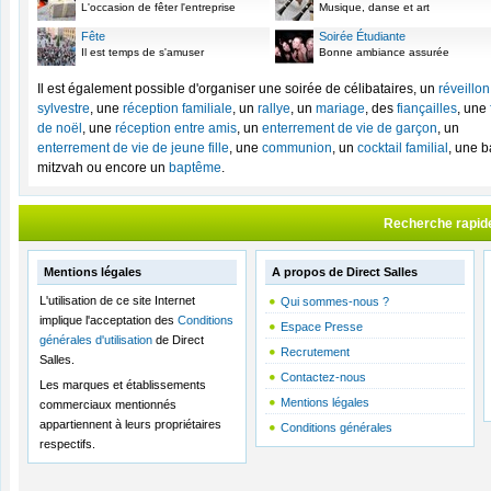
L'occasion de fêter l'entreprise
Musique, danse et art
Fête
Soirée Étudiante
Il est temps de s'amuser
Bonne ambiance assurée
Il est également possible d'organiser une soirée de célibataires, un
réveillon
sylvestre
, une
réception familiale
, un
rallye
, un
mariage
, des
fiançailles
, une
de noël
, une
réception entre amis
, un
enterrement de vie de garçon
, un
enterrement de vie de jeune fille
, une
communion
, un
cocktail familial
, une b
mitzvah ou encore un
baptême
.
Recherche rapid
Mentions légales
A propos de Direct Salles
L'utilisation de ce site Internet
Qui sommes-nous ?
implique l'acceptation des
Conditions
Espace Presse
générales d'utilisation
de Direct
Recrutement
Salles.
Contactez-nous
Les marques et établissements
Mentions légales
commerciaux mentionnés
appartiennent à leurs propriétaires
Conditions générales
respectifs.