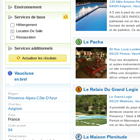
135 Allée Antoine Pi
84000
Avignon
,
Vauc
Environnement
A 5 mm à pied du cent
Services de base
PALAIS DES PAPES 
palmeraie est un lie
Hébergement
hectare de terrain a
et de palmiers. Ce st
Location De Salle
Restauration
Le Pacha
Services additionnels
80 Rue Louis Lumièr
84120
Pertuis
,
Vaucl
Actualiser les résultats
Pour vos réceptions 
et autres évènement
un site exceptionnel
Vaucluse
offrira une réception
décor unique et ench
en bref
Le Relais Du Grand Logis
Région
Le Grand-Logis
Provence-Alpes-Côte-D'Azur
84120
Mirabeau
,
Vau
Chef-lieu
A proximité du pays
Avignon
demeure vivante et c
Pays
Provence ! Situé à M
France
Pertuis et Manosque,
est un lieu façonné p
Code postal
84
Présentation
La Maison Plenitude