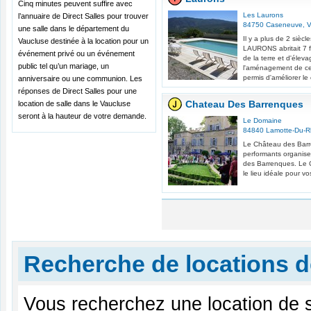
Cinq minutes peuvent suffire avec
Les Laurons
l’annuaire de Direct Salles pour trouver
84750
Caseneuve
,
V
une salle dans le département du
Il y a plus de 2 siècl
Vaucluse destinée à la location pour un
LAURONS abritait 7 fa
événement privé ou un événement
de la terre et d'éleva
public tel qu’un mariage, un
l'aménagement de ce
permis d'améliorer le 
anniversaire ou une communion. Les
réponses de Direct Salles pour une
Chateau Des Barrenques
location de salle dans le Vaucluse
seront à la hauteur de votre demande.
Le Domaine
84840
Lamotte-Du-
Le Château des Barr
performants organis
des Barrenques. Le 
le lieu idéale pour v
Recherche de locations d
Vous recherchez une location de 