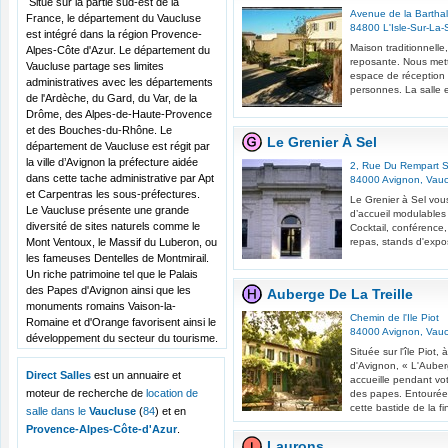
Situé sur la partie sud-est de la
Avenue de la Barthal
France, le département du Vaucluse
84800
L'Isle-Sur-La
est intégré dans la région Provence-
Maison traditionnelle
Alpes-Côte d'Azur. Le département du
reposante. Nous mett
Vaucluse partage ses limites
espace de réception 
administratives avec les départements
personnes. La salle e
de l'Ardèche, du Gard, du Var, de la
Drôme, des Alpes-de-Haute-Provence
et des Bouches-du-Rhône. Le
Le Grenier À Sel
département de Vaucluse est régit par
la ville d’Avignon la préfecture aidée
2, Rue Du Rempart S
dans cette tache administrative par Apt
84000
Avignon
,
Vauc
et Carpentras les sous-préfectures.
Le Grenier à Sel vou
Le Vaucluse présente une grande
d’accueil modulables
diversité de sites naturels comme le
Cocktail, conférence,
Mont Ventoux, le Massif du Luberon, ou
repas, stands d'exposi
les fameuses Dentelles de Montmirail.
Un riche patrimoine tel que le Palais
des Papes d'Avignon ainsi que les
Auberge De La Treille
monuments romains Vaison-la-
Chemin de l'Ile Piot
Romaine et d'Orange favorisent ainsi le
84000
Avignon
,
Vauc
développement du secteur du tourisme.
Située sur l'île Piot
d'Avignon, « L'Auberg
Direct Salles
est un annuaire et
accueille pendant vot
moteur de recherche de
location de
des papes. Entourée 
cette bastide de la fi
salle dans le
Vaucluse
(
84
) et en
Provence-Alpes-Côte-d'Azur
.
Laurons