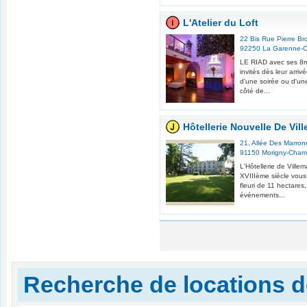
L'Atelier du Loft
22 Bis Rue Pierre Br
92250
La Garenne-
LE RIAD avec ses 8m
invités dès leur arriv
d'une soirée ou d'un
côté de...
Hôtellerie Nouvelle De Vill
21, Allée Des Marron
91150
Morigny-Cham
L'Hôtellerie de Villem
XVIIIème siècle vous 
fleuri de 11 hectares
événements...
Recherche de locations de