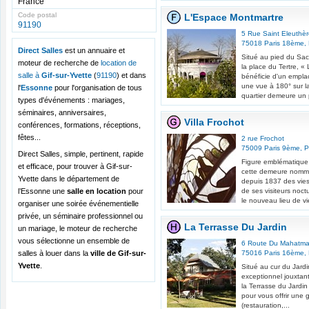
France
Code postal
L'Espace Montmartre
91190
5 Rue Saint Eleuthè
75018
Paris 18ème
,
Direct Salles
est un annuaire et
Situé au pied du Sac
moteur de recherche de
location de
la place du Tertre, 
salle à
Gif-sur-Yvette
(
91190
) et dans
bénéficie d'un emplac
une vue à 180° sur la
l'
Essonne
pour l'organisation de tous
quartier demeure un p
types d'événements : mariages,
séminaires, anniversaires,
Villa Frochot
conférences, formations, réceptions,
fêtes...
2 rue Frochot
75009
Paris 9ème
,
P
Direct Salles, simple, pertinent, rapide
Figure emblématique 
et efficace, pour trouver à Gif-sur-
cette demeure nommée
Yvette dans le département de
depuis 1837 des vies
l’Essonne une
salle en location
pour
de ses visiteurs noct
le nouveau lieu de vi
organiser une soirée événementielle
privée, un séminaire professionnel ou
La Terrasse Du Jardin
un mariage, le moteur de recherche
vous sélectionne un ensemble de
6 Route Du Mahatma
salles à louer dans la
ville de Gif-sur-
75016
Paris 16ème
,
Yvette
.
Situé au cur du Jardi
exceptionnel jouxtant 
la Terrasse du Jardin
pour vous offrir une 
(restauration,...