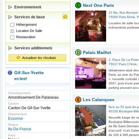
Next One Paris
Environnement
15 Bis, Rue Bernard 
Services de base
75006
Paris 6ème
,
P
Location de salle tou
Hébergement
évènements professio
Location De Salle
Restauration
Services additionnels
Palais Maillot
Actualiser les résultats
2, Place De La Porte 
75017
Paris 17ème
,
Idéalement situé deva
Gif-Sur-Yvette
Paris, au sein du Pal
en bref
», nouvelle curiosit
2007, jouit d'une parf
parking pouvant accuei
Arrondissement
Arrondissement De Palaiseau
Les Calanques
Canton
face au 52 quai du po
Canton De Gif-Sur-Yvette
92100
Boulogne-Bill
Département
Nouvelle barge de car
Essonne
Boulogne-Billancourt
Région
de lîle Saint Germai
Ile-De-France
d'accueil, «Les Calan
de 100 à 360 person
Pays