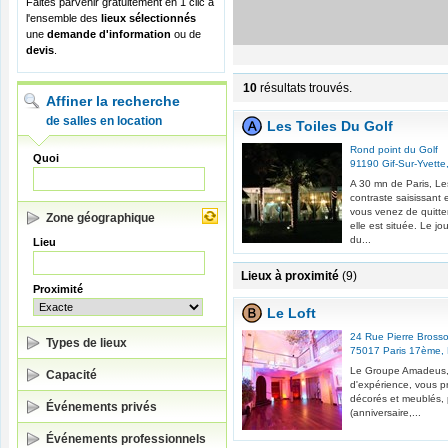
Faites parvenir gratuitement en 1 clic à
l'ensemble des
lieux sélectionnés
une
demande d'information
ou de
devis
.
10
résultats trouvés.
Affiner la recherche
de salles en location
Les Toiles Du Golf
Rond point du Golf
Quoi
91190
Gif-Sur-Yvette
A 30 mn de Paris, Les
contraste saisissant 
vous venez de quitte
Zone géographique
elle est située. Le j
du...
Lieu
Lieux à proximité
(9)
Proximité
Le Loft
24 Rue Pierre Brosso
Types de lieux
75017
Paris 17ème
,
Le Groupe Amadeus,
Capacité
d'expérience, vous p
décorés et meublés, 
Événements privés
(anniversaire,...
Événements professionnels