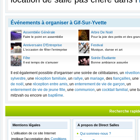
Événements à organiser à Gif-Sur-Yvette
Assemblée Générale
Arbre De Noël
Faire le point en assemblée
Pour la joie des petits et des gra
Anniversaire D'Entreprise
Festival
L'occasion de fêter l'entreprise
Musique, danse et art
Fête
Soirée Étudiante
Il est temps de s'amuser
Bonne ambiance assurée
Il est également possible d'organiser une soirée de célibataires, un
réveillon
sylvestre
, une
réception familiale
, un
rallye
, un
mariage
, des
fiançailles
, une
de noël
, une
réception entre amis
, un
enterrement de vie de garçon
, un
enterrement de vie de jeune fille
, une
communion
, un
cocktail familial
, une b
mitzvah ou encore un
baptême
.
Recherche rapid
Mentions légales
A propos de Direct Salles
L'utilisation de ce site Internet
Qui sommes-nous ?
implique l'acceptation des
Conditions