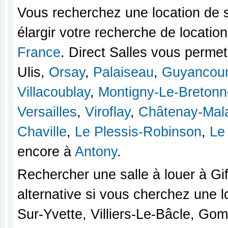
Vous recherchez une location de s
élargir votre recherche de location
France
. Direct Salles vous perme
Ulis,
Orsay
,
Palaiseau
,
Guyancour
Villacoublay
,
Montigny-Le-Breton
Versailles
,
Viroflay
,
Châtenay-Mal
Chaville
,
Le Plessis-Robinson
,
Le
encore à
Antony
.
Rechercher une salle à louer à Gi
alternative si vous cherchez une l
Sur-Yvette, Villiers-Le-Bâcle, Go