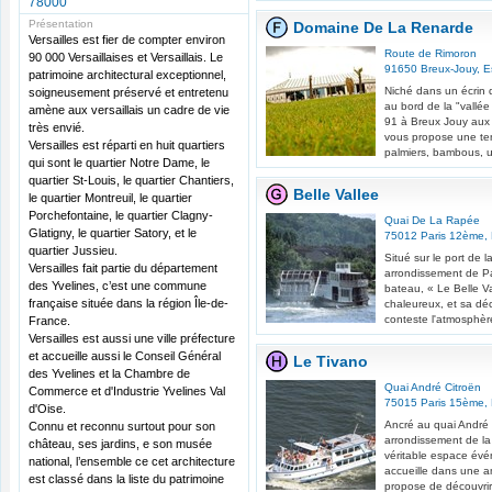
78000
Présentation
Domaine De La Renarde
Versailles est fier de compter environ
Route de Rimoron
90 000 Versaillaises et Versaillais. Le
91650
Breux-Jouy
,
E
patrimoine architectural exceptionnel,
Niché dans un écrin 
soigneusement préservé et entretenu
au bord de la "vallée
amène aux versaillais un cadre de vie
91 à Breux Jouy aux 
très envié.
vous propose une te
Versailles est réparti en huit quartiers
palmiers, bambous, un
qui sont le quartier Notre Dame, le
quartier St-Louis, le quartier Chantiers,
Belle Vallee
le quartier Montreuil, le quartier
Porchefontaine, le quartier Clagny-
Quai De La Rapée
Glatigny, le quartier Satory, et le
75012
Paris 12ème
,
quartier Jussieu.
Situé sur le port de
Versailles fait partie du département
arrondissement de P
des Yvelines, c’est une commune
bateau, « Le Belle Va
française située dans la région Île-de-
chaleureux, et sa dé
conteste l'atmosphèr
France.
Versailles est aussi une ville préfecture
et accueille aussi le Conseil Général
Le Tivano
des Yvelines et la Chambre de
Quai André Citroën
Commerce et d'Industrie Yvelines Val
75015
Paris 15ème
,
d'Oise.
Ancré au quai André 
Connu et reconnu surtout pour son
arrondissement de la
château, ses jardins, e son musée
véritable espace évé
national, l’ensemble ce cet architecture
accueille dans une a
est classé dans la liste du patrimoine
propose de découvrir