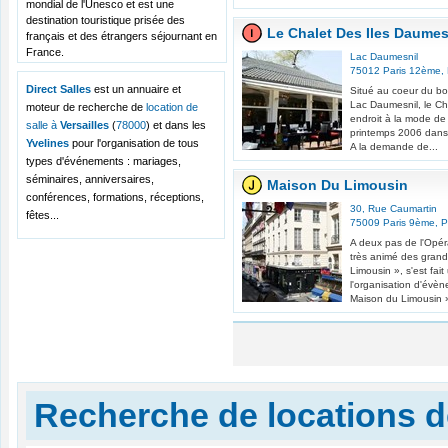
mondial de l'Unesco et est une
destination touristique prisée des
Le Chalet Des Iles Daumes
français et des étrangers séjournant en
France.
Lac Daumesnil
75012
Paris 12ème
,
Direct Salles
est un annuaire et
Situé au coeur du bo
Lac Daumesnil, le Cha
moteur de recherche de
location de
endroit à la mode de l
salle à
Versailles
(
78000
) et dans les
printemps 2006 dans
Yvelines
pour l'organisation de tous
A la demande de...
types d'événements : mariages,
séminaires, anniversaires,
Maison Du Limousin
conférences, formations, réceptions,
30, Rue Caumartin
fêtes...
75009
Paris 9ème
,
P
A deux pas de l'Opéra
très animé des gran
Limousin », s'est fai
l'organisation d'évè
Maison du Limousin » 
Recherche de locations de