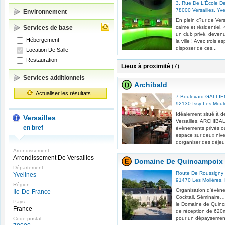
3, Rue De L'École D
78000
Versailles
,
Yve
Environnement
En plein c?ur de Vers
Services de base
calme et résidentiel
un club privé, deven
Hébergement
la ville ! Avec trois 
disposer de ces...
Location De Salle
Restauration
Lieux à proximité
(7)
Services additionnels
Archibald
Actualiser les résultats
7 Boulevard GALLIE
92130
Issy-Les-Moul
Idéalement situé à d
Versailles
Versailles, ARCHIBAL
en bref
événements privés ou
espace sur deux niv
dorganiser des déjeu
Arrondissement
Arrondissement De Versailles
Domaine De Quincampoix
Département
Route De Roussigny
Yvelines
91470
Les Molières
,
Région
Organisation d'événe
Ile-De-France
Cocktail, Séminaire…
Pays
le Domaine de Quinc
France
de réception de 620
pour un dépaysement 
Code postal