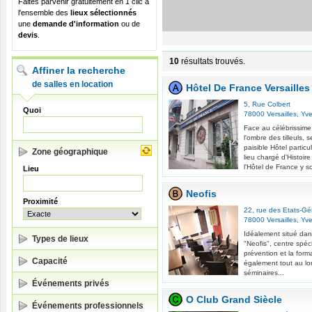
Faites parvenir gratuitement en 1 clic à
l'ensemble des
lieux sélectionnés
une
demande d'information
ou de
devis
.
10
résultats trouvés.
Affiner la recherche
de salles en location
Hôtel De France Versailles
5, Rue Colbert
Quoi
78000
Versailles
,
Yve
Face au célébrissime
l'ombre des tilleuls,
paisible Hôtel particu
Zone géographique
lieu chargé d'Histoi
l'Hôtel de France y so
Lieu
Neofis
Proximité
22, rue des Etats-G
78000
Versailles
,
Yve
Idéalement situé dans 
Types de lieux
"Neofis", centre spéci
prévention et la forma
Capacité
également tout au lo
séminaires...
Événements privés
O Club Grand Siècle
Événements professionnels