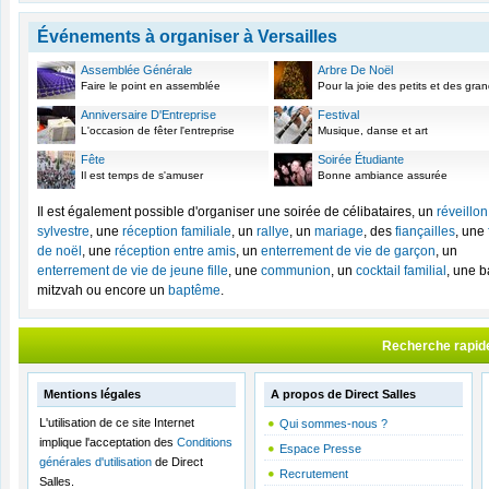
Événements à organiser à Versailles
Assemblée Générale
Arbre De Noël
Faire le point en assemblée
Pour la joie des petits et des gra
Anniversaire D'Entreprise
Festival
L'occasion de fêter l'entreprise
Musique, danse et art
Fête
Soirée Étudiante
Il est temps de s'amuser
Bonne ambiance assurée
Il est également possible d'organiser une soirée de célibataires, un
réveillon
sylvestre
, une
réception familiale
, un
rallye
, un
mariage
, des
fiançailles
, une
de noël
, une
réception entre amis
, un
enterrement de vie de garçon
, un
enterrement de vie de jeune fille
, une
communion
, un
cocktail familial
, une b
mitzvah ou encore un
baptême
.
Recherche rapid
Mentions légales
A propos de Direct Salles
L'utilisation de ce site Internet
Qui sommes-nous ?
implique l'acceptation des
Conditions
Espace Presse
générales d'utilisation
de Direct
Recrutement
Salles.