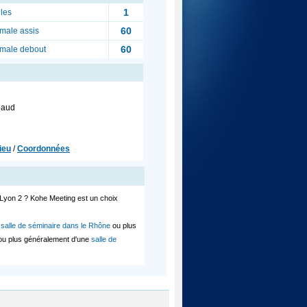
1
les
60
male assis
60
imale debout
baud
ieu
/
Coordonnées
 Lyon 2 ? Kohe Meeting est un choix
e
salle de séminaire dans le Rhône
ou plus
 ou plus généralement d'une
salle de