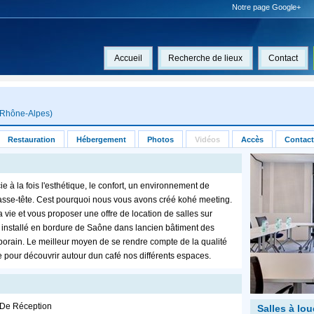
Notre page Google+
Accueil
Recherche de lieux
Contact
Rhône-Alpes
)
Restauration
Hébergement
Photos
Vidéos
Accès
Contact
e à la fois l'esthétique, le confort, un environnement de
 casse-tête. Cest pourquoi nous vous avons créé kohé meeting.
vie et vous proposer une offre de location de salles sur
 installé en bordure de Saône dans lancien bâtiment des
orain. Le meilleur moyen de se rendre compte de la qualité
e pour découvrir autour dun café nos différents espaces.
e De Réception
Salles à lou