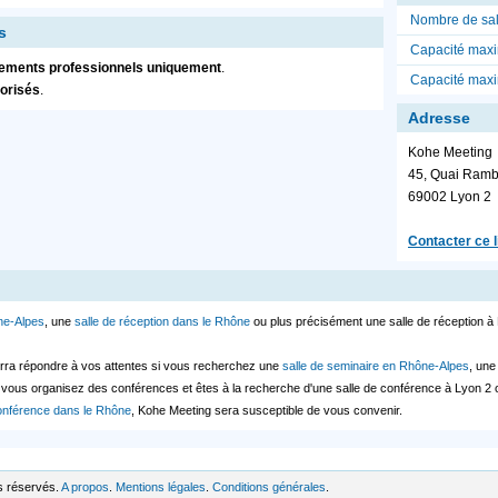
Nombre de sal
s
Capacité maxi
ements professionnels uniquement
.
Capacité max
torisés
.
Adresse
Kohe Meeting
45, Quai Ram
69002
Lyon 2
Contacter ce l
ne-Alpes
, une
salle de réception dans le Rhône
ou plus précisément une salle de réception à
rra répondre à vos attentes si vous recherchez une
salle de seminaire en Rhône-Alpes
, un
i vous organisez des conférences et êtes à la recherche d'une salle de conférence à Lyon 2
conférence dans le Rhône
, Kohe Meeting sera susceptible de vous convenir.
s réservés.
A propos
.
Mentions légales
.
Conditions générales
.