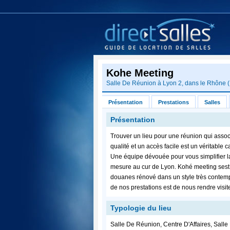
Kohe Meeting
Salle De Réunion à Lyon 2, dans le
Rhône
(
Présentation
Prestations
Salles
Présentation
Trouver un lieu pour une réunion qui associ
qualité et un accès facile est un véritable
Une équipe dévouée pour vous simplifier la 
mesure au cur de Lyon. Kohé meeting sest
douanes rénové dans un style très contemp
de nos prestations est de nous rendre visit
Typologie du lieu
Salle De Réunion, Centre D'Affaires, Sall