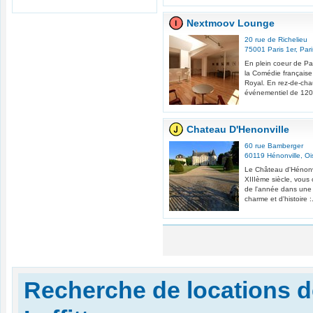
Nextmoov Lounge
20 rue de Richelieu
75001
Paris 1er
,
Pari
En plein coeur de Pa
la Comédie française
Royal. En rez-de-cha
événementiel de 120
Chateau D'Henonville
60 rue Bamberger
60119
Hénonville
,
Oi
Le Château d'Hénonv
XIIIème siècle, vous 
de l'année dans une 
charme et d'histoire :.
Recherche de locations d