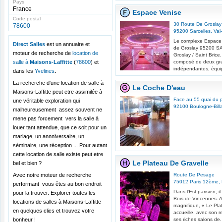
Pays
France
Espace Venise
Code postal
30 Route De Groslay
78600
95200
Sarcelles
,
Val
Le complexe Espace V
Direct Salles
est un annuaire et
de Groslay 95200 SA
moteur de recherche de
location de
Groslay / Saint Brice.
salle à
Maisons-Laffitte
(
78600
) et
composé de deux gra
indépendantes, équipé
dans les
Yvelines
.
La recherche d'une location de salle à
Le Coche D'eau
Maisons-Laffitte peut etre assimilée à
Face au 55 quai du p
une véritable exploration qui
92100
Boulogne-Bill
malheureusement assez souvent ne
mene pas forcement vers la salle à
louer tant attendue, que ce soit pour un
mariage, un annniversaire, un
séminaire, une réception ... Pour autant
cette location de salle existe peut etre
Le Plateau De Gravelle
bel et bien ?
Avec notre moteur de recherche
Route De Pesage
75012
Paris 12ème
,
performant vous êtes au bon endroit
Dans l'Est parisien, i
pour la trouver. Explorer toutes les
Bois de Vincennes. A
locations de salles à Maisons-Laffitte
magnifique, « Le Pla
en quelques clics et trouvez votre
accueille, avec son 
bonheur !
ses riches salons de.