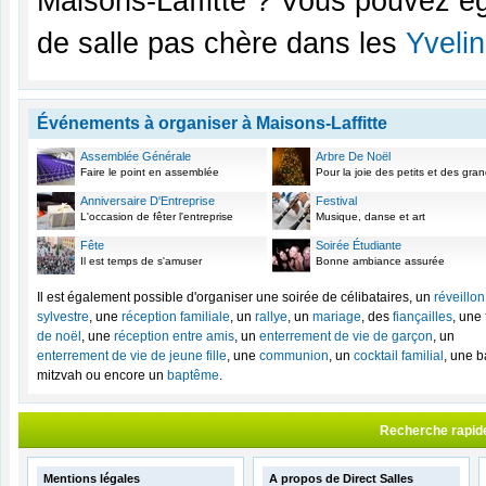
Maisons-Laffitte ? Vous pouvez ég
de salle pas chère dans les
Yveli
Événements à organiser à Maisons-Laffitte
Assemblée Générale
Arbre De Noël
Faire le point en assemblée
Pour la joie des petits et des gra
Anniversaire D'Entreprise
Festival
L'occasion de fêter l'entreprise
Musique, danse et art
Fête
Soirée Étudiante
Il est temps de s'amuser
Bonne ambiance assurée
Il est également possible d'organiser une soirée de célibataires, un
réveillon
sylvestre
, une
réception familiale
, un
rallye
, un
mariage
, des
fiançailles
, une
de noël
, une
réception entre amis
, un
enterrement de vie de garçon
, un
enterrement de vie de jeune fille
, une
communion
, un
cocktail familial
, une b
mitzvah ou encore un
baptême
.
Recherche rapid
Mentions légales
A propos de Direct Salles