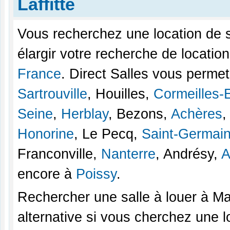
Laffitte
Vous recherchez une location de s
élargir votre recherche de locatio
France
. Direct Salles vous perme
Sartrouville
, Houilles,
Cormeilles-
Seine
,
Herblay
, Bezons,
Achères
Honorine
, Le Pecq,
Saint-Germai
Franconville,
Nanterre
, Andrésy,
A
encore à
Poissy
.
Rechercher une salle à louer à Ma
alternative si vous cherchez une l