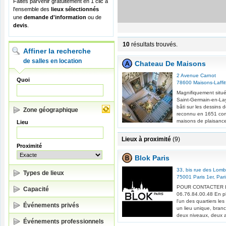
Faites parvenir gratuitement en 1 clic à
l'ensemble des
lieux sélectionnés
une
demande d'information
ou de
devis
.
10
résultats trouvés.
Affiner la recherche
de salles en location
Chateau De Maisons
2 Avenue Carnot
Quoi
78600
Maisons-Laffit
Magnifiquement situé 
Saint-Germain-en-La
bâti sur les dessins 
Zone géographique
reconnu en 1651 com
maisons de plaisance
Lieu
Lieux à proximité
(9)
Proximité
Blok Paris
33, bis rue des Lom
Types de lieux
75001
Paris 1er
,
Pari
POUR CONTACTER L
Capacité
06.76.84.00.48 En pl
l'un des quartiers le
Événements privés
un lieu unique, branc
deux niveaux, deux a
Événements professionnels