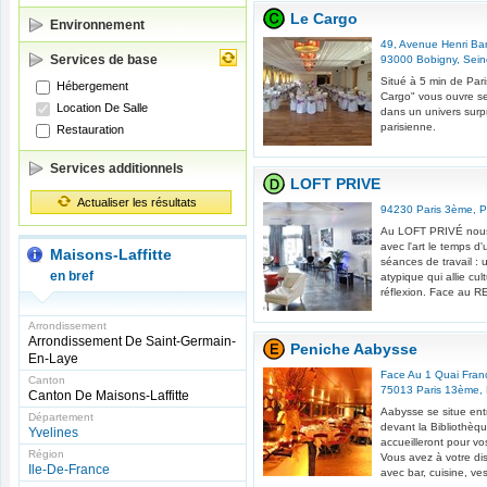
Le Cargo
Environnement
49, Avenue Henri Ba
Services de base
93000
Bobigny
,
Sein
Situé à 5 min de Pari
Hébergement
Cargo" vous ouvre se
Location De Salle
dans un univers surp
parisienne.
Restauration
Services additionnels
LOFT PRIVE
Actualiser les résultats
94230
Paris 3ème
,
P
Au LOFT PRIVÉ nous 
avec l'art le temps d
Maisons-Laffitte
séances de travail : 
en bref
atypique qui allie cul
réflexion. Face au R
Arrondissement
Arrondissement De Saint-Germain-
Peniche Aabysse
En-Laye
Face Au 1 Quai Fran
Canton
75013
Paris 13ème
,
Canton De Maisons-Laffitte
Aabysse se situe entr
Département
devant la Bibliothèq
Yvelines
accueilleront pour vo
Région
Vous avez à votre di
Ile-De-France
avec bar, cuisine, vest