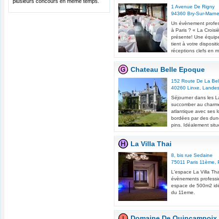
plusieurs concours en même temps.
1 Avenue De Rigny
94360
Bry-Sur-Marn
Un évènement profess
à Paris ? « La Croisi
présente! Une équip
tient à votre disposit
réceptions clefs en m
Chateau Belle Epoque
152 Route De La Be
40260
Linxe
,
Lande
Séjourner dans les La
succomber au charme 
atlantique avec ses 
bordées par des dune
pins. Idéalement situ
La Villa Thai
8, bis rue Sedaine
75011
Paris 11ème
,
L'espace La Villa Tha
évènements professio
espace de 500m2 idé
du 11eme.
Domaine De Quincampoix