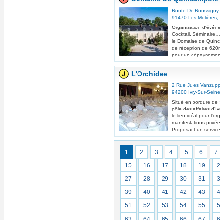
Route De Roussigny
91470
Les Molières
,
Organisation d'événe
Cocktail, Séminaire…
le Domaine de Quinc
de réception de 620
pour un dépaysement 
L'Orchidee
2 Rue Jules Vanzup
94200
Ivry-Sur-Seine
Situé en bordure de
pôle des affaires d'Iv
le lieu idéal pour l'o
manifestations privée
Proposant un service
1
2
3
4
5
6
7
15
16
17
18
19
27
28
29
30
31
39
40
41
42
43
51
52
53
54
55
63
64
65
66
67