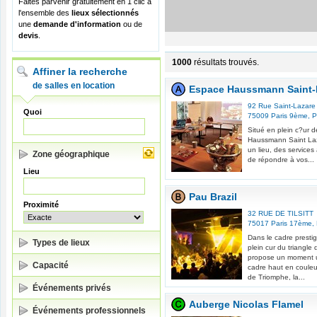
Faites parvenir gratuitement en 1 clic à
l'ensemble des
lieux sélectionnés
une
demande d'information
ou de
devis
.
1000
résultats trouvés.
Affiner la recherche
de salles en location
Espace Haussmann Saint-
92 Rue Saint-Lazare
Quoi
75009
Paris 9ème
,
P
Situé en plein c?ur d
Haussmann Saint Laza
un lieu, des services 
Zone géographique
de répondre à vos...
Lieu
Pau Brazil
Proximité
32 RUE DE TILSITT
75017
Paris 17ème
,
Dans le cadre presti
Types de lieux
plein cur du triangl
propose un moment un
Capacité
cadre haut en couleur
de Triomphe, la...
Événements privés
Auberge Nicolas Flamel
Événements professionnels