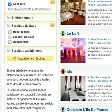
51 rue de Montmore
Concours
75003
Paris 3ème
,
P
Plus d'événements professionnels...
Bâtie depuis 1407, l
ce titre la plus anci
du Centre Georges P
Environnement
Monuments Historique
unique pour vos déjeu
Services de base
Hébergement
Le Loft
Location De Salle
24 Rue Pierre Brosso
Restauration
75017
Paris 17ème
,
Le Groupe Amadeus,
Services additionnels
d'expérience, vous p
décorés et meublés, 
Actualiser les résultats
(anniversaire,...
Situées généralement dans les
Ids
établissements scolaires, les salles de
6, Rue Beauregard
concours peuvent aussi être louées
75002
Paris 2ème
,
P
dans des structures privées.
Situé en plein coeur d
pour vos réunions, fo
La salle de concours doit donner
expositions, salons e
satisfaction en capacité d’accueil, en
Classé au patrimoine 
matériel et agencement. De taille
particulier se trouve 
variée, la salle de concours est parfois
modulable et permet d’organiser
Croisiere L'Ile De France