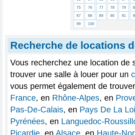
75
76
77
78
79
87
88
89
90
91
99
100
Recherche de locations d
Vous recherchez une location de 
trouver une salle à louer pour un
vous permet également de trouver
France
, en
Rhône-Alpes
, en
Prov
Pas-De-Calais
, en
Pays De La Loi
Pyrénées
, en
Languedoc-Roussill
Picardie
, en
Alsace
, en
Haute-No