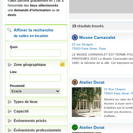
Faites parvenir gratuitement en 1 clic à
l'ensemble des
lieux sélectionnés
une
demande d'information
ou de
devis
.
15
résultats trouvés.
Affiner la recherche
de salles en location
Musee Carnavalet
23 rue Sévigné
Quoi
75003
Paris 3ème
,
Paris
LE MUSEE CARNAVALET EST FERME POU
PRINTEMPS 2020 Le Musée Carnavalet abrit
1880, la mémoire de la ville. Cet important e
Zone géographique
Lieu
Atelier Dorat
Proximité
22 Rue Chapon
75003
Paris 3ème
,
P
Situées au cœur du M
Types de lieux
réunion à louer sont
éclairées par la lumiè
Capacité
réussir vos réunions
d'affaire...
Événements privés
Atelier Dorat
Événements professionnels