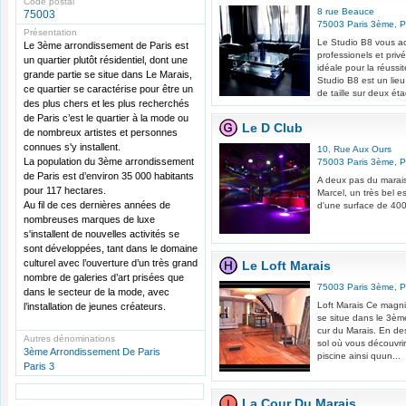
Code postal
8 rue Beauce
75003
75003
Paris 3ème
,
P
Présentation
Le Studio B8 vous a
Le 3ème arrondissement de Paris est
professionels et pri
un quartier plutôt résidentiel, dont une
idéale pour la réuss
grande partie se situe dans Le Marais,
Studio B8 est un lie
ce quartier se caractérise pour être un
de taille sur deux ét
des plus chers et les plus recherchés
de Paris c’est le quartier à la mode ou
Le D Club
de nombreux artistes et personnes
connues s'y installent.
10, Rue Aux Ours
La population du 3ème arrondissement
75003
Paris 3ème
,
P
de Paris est d’environ 35 000 habitants
A deux pas du marais
pour 117 hectares.
Marcel, un très bel 
Au fil de ces dernières années de
d'une surface de 400
nombreuses marques de luxe
s'installent de nouvelles activités se
sont développées, tant dans le domaine
culturel avec l’ouverture d’un très grand
Le Loft Marais
nombre de galeries d’art prisées que
75003
Paris 3ème
,
P
dans le secteur de la mode, avec
Loft Marais Ce magni
l’installation de jeunes créateurs.
se situe dans le 3èm
cur du Marais. En de
Autres dénominations
sol où vous découvrir
3ème Arrondissement De Paris
piscine ainsi quun...
Paris 3
La Cour Du Marais