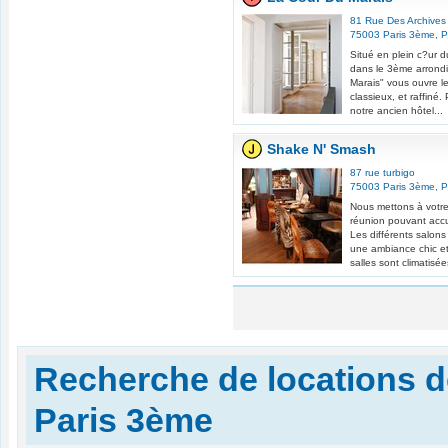
81 Rue Des Archives
75003
Paris 3ème
,
P
Situé en plein c?ur d
dans le 3ème arrondi
Marais" vous ouvre l
classieux, et raffiné.
notre ancien hôtel...
Shake N' Smash
87 rue turbigo
75003
Paris 3ème
,
P
Nous mettons à votre
réunion pouvant accu
Les différents salons
une ambiance chic e
salles sont climatisées
Recherche de locations d
Paris 3ème