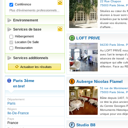
22 Rue Chapon
Conférence
75003
Paris 3ème
,
P
Plus d'événements professionnels...
Situées au cœur du M
réunion à louer sont
éclairées par la lumiè
Environnement
réussir vos réunions
d'affaire...
Services de base
Hébergement
LOFT PRIVE
Location De Salle
94230
Paris 3ème
,
P
Restauration
Au LOFT PRIVÉ nous 
avec l'art le temps d
Services additionnels
séances de travail : 
atypique qui allie cul
réflexion. Face au R
Actualiser les résultats
Paris 3ème
Auberge Nicolas Flamel
en bref
51 rue de Montmore
75003
Paris 3ème
,
P
Bâtie depuis 1407, l
Département
ce titre la plus anci
Paris
du Centre Georges P
Région
Monuments Historique
Ile-De-France
unique pour vos déjeu
Pays
France
Studio B8