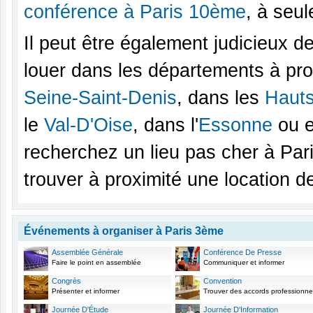
conférence à Paris 10ème
, à seu
Il peut être également judicieux d
louer dans les départements à pro
Seine-Saint-Denis
, dans les
Haut
le
Val-D'Oise
, dans l'
Essonne
ou e
recherchez un lieu pas cher à Pa
trouver à proximité une location 
Événements à organiser à Paris 3ème
Assemblée Générale
Conférence De Presse
Faire le point en assemblée
Communiquer et informer
Congrès
Convention
Présenter et informer
Trouver des accords professionne
Journée D'Étude
Journée D'Information