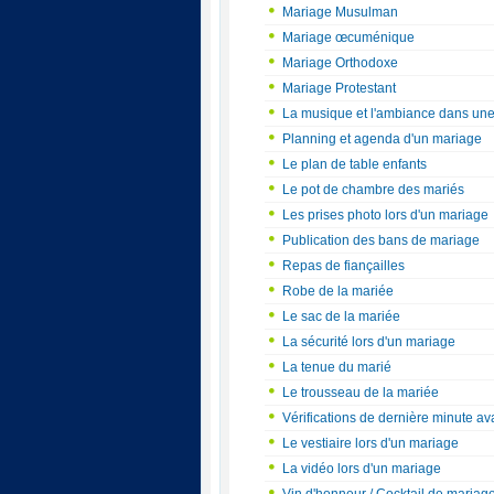
Mariage Musulman
Mariage œcuménique
Mariage Orthodoxe
Mariage Protestant
La musique et l'ambiance dans une
Planning et agenda d'un mariage
Le plan de table enfants
Le pot de chambre des mariés
Les prises photo lors d'un mariage
Publication des bans de mariage
Repas de fiançailles
Robe de la mariée
Le sac de la mariée
La sécurité lors d'un mariage
La tenue du marié
Le trousseau de la mariée
Vérifications de dernière minute a
Le vestiaire lors d'un mariage
La vidéo lors d'un mariage