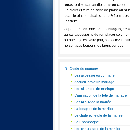
repas réalisé par famille, amis ou collègue
judicieux et faire en sorte de plaire au pl
local, le plat principal, salade & fromage
l’assiette.
Cependant, en fonction des budgets, des 
aurez la possibilité de remplacer ce diner
ou paella, c’est votre jour, contactez fami
ne sont pas toujours les biens venues.
Guide du mariage
Les accessoires du marié
Accueil lors d’un mariage
Les alliances de mariage
L’animation de la fête de mariage
Les bijoux de la mariée
La bouquet de la mariée
Le châle et l’étole de la mariée
Le Champagne
Les chaussures de la mariée