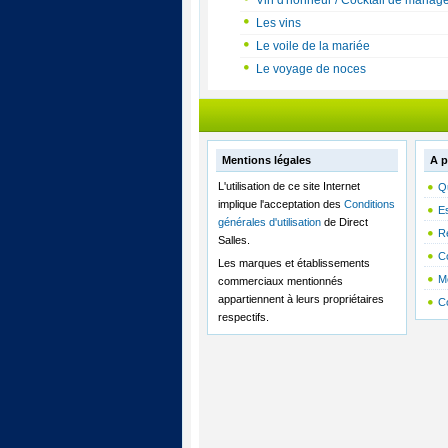
Vin d'honneur / Cocktail de mariag
Les vins
Le voile de la mariée
Le voyage de noces
Mentions légales
A p
L'utilisation de ce site Internet
Q
implique l'acceptation des
Conditions
E
générales d'utilisation
de Direct
R
Salles.
C
Les marques et établissements
M
commerciaux mentionnés
appartiennent à leurs propriétaires
C
respectifs.