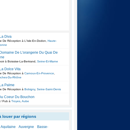
 La Diva
le De Réception à L'Isle-En-Dodon,
Haute-
ronne
 Domaine De L'orangerie Du Quai De
ine
oir à Boissise-La-Bertrand,
Seine-Et-Marne
 La Dolce Vita
le De Réception à
Carnoux-En-Provence
,
uches-Du-Rhône
 La Palme
le De Réception à
Bobigny
,
Seine-Saint-Denis
 Au Coeur Du Bouchon
 / Pub à
Troyes
,
Aube
à louer par régions
Aquitaine
Auvergne
Basse-