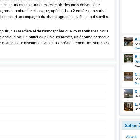
s, traiteurs ou restaurateurs les choix des mets doivent être
us grand nombre. Le classique, apéritif, 1 ou 2 entrées, un sorbet
s, le dessert accompagné du champagne et le café, le tout servit à
gouts, du caractère et de l’atmosphère que vous souhaitez, vous
 classique par un buffet ou plusieurs buffets, un énorme barbecue
A
.
lle et amis pour discuter de vos choix préalablement, les surprises
Sal
Ga
B
.
Se
Man
C
.
Sal
Bo
D
.
Sal
E
.
Bar
Salles 
Alsace