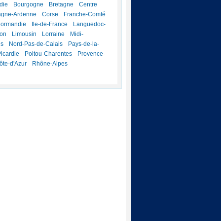
die
Bourgogne
Bretagne
Centre
gne-Ardenne
Corse
Franche-Comté
Normandie
Ile-de-France
Languedoc-
lon
Limousin
Lorraine
Midi-
es
Nord-Pas-de-Calais
Pays-de-la-
icardie
Poitou-Charentes
Provence-
ôte-d'Azur
Rhône-Alpes