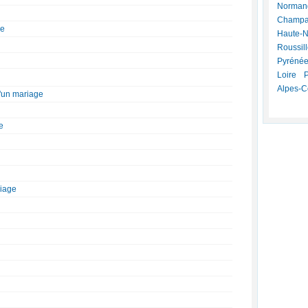
Norman
Champa
ge
Haute-
Roussil
Pyréné
Loire
P
Alpes-C
d'un mariage
e
riage