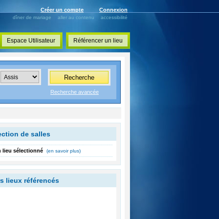
Créer un compte
Connexion
dîner de mariage
aller au contenu
accessibilité
Espace Utilisateur
Référencer un lieu
Recherche
Recherche avancée
ction de salles
 lieu sélectionné
(en savoir plus)
s lieux référencés