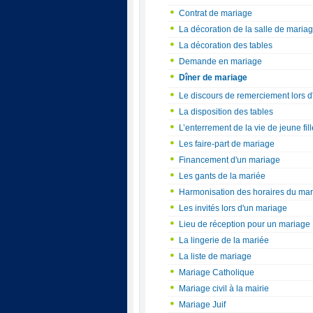
Contrat de mariage
La décoration de la salle de maria
La décoration des tables
Demande en mariage
Dîner de mariage
Le discours de remerciement lors 
La disposition des tables
L’enterrement de la vie de jeune fill
Les faire-part de mariage
Financement d'un mariage
Les gants de la mariée
Harmonisation des horaires du ma
Les invités lors d'un mariage
Lieu de réception pour un mariage
La lingerie de la mariée
La liste de mariage
Mariage Catholique
Mariage civil à la mairie
Mariage Juif