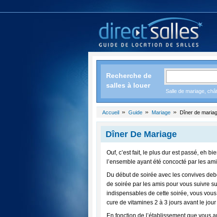
Recherche de
salles à louer
Salle de mariage, chât
Accueil
Guide
Mariage
Dîner de maria
Dîner De Mariage
Ouf, c’est fait, le plus dur est passé, eh 
l’ensemble ayant été concocté par les amis,
Du début de soirée avec les convives debou
de soirée par les amis pour vous suivre su
indispensables de cette soirée, vous vous
cure de vitamines 2 à 3 jours avant le jou
En fonction de l’établissement que vous a