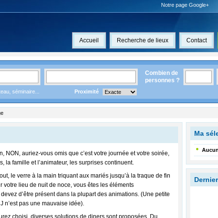
Notre page Google+
Accueil
Recherche de lieux
Contact
Combien de
personnes ?
eau, séminaire...
Proximité
ge
Ma séle
Aucun
bien, NON, auriez-vous omis que c’est votre journée et votre soirée,
 la famille et l’animateur, les surprises continuent.
t, le verre à la main triquant aux mariés jusqu’à la traque de fin
Dernier
r votre lieu de nuit de noce, vous êtes les éléments
 devez d’être présent dans la plupart des animations. (Une petite
r J n’est pas une mauvaise idée).
urez choisi, diverses solutions de diners sont proposées. Du