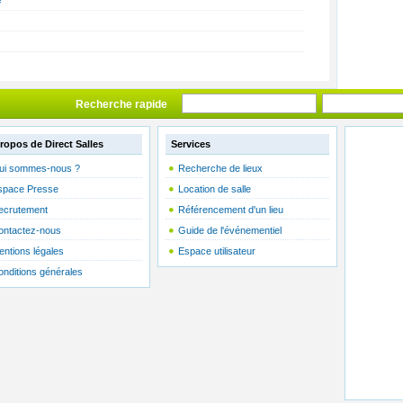
e
Recherche rapide
ropos de Direct Salles
Services
ui sommes-nous ?
Recherche de lieux
space Presse
Location de salle
ecrutement
Référencement d'un lieu
ontactez-nous
Guide de l'événementiel
entions légales
Espace utilisateur
onditions générales